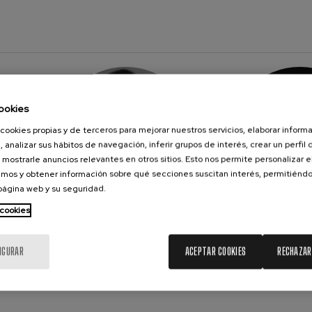
ookies
cookies propias y de terceros para mejorar nuestros servicios, elaborar inform
, analizar sus hábitos de navegación, inferir grupos de interés, crear un perfil 
 mostrarle anuncios relevantes en otros sitios. Esto nos permite personalizar 
mos y obtener información sobre qué secciones suscitan interés, permitién
 página web y su seguridad.
 cookies
NEZ
NADEZHDA
DONOS
KARYAZINA
ORF
Mezzosoprano
IGURAR
ACEPTAR COOKIES
RECHAZAR
Más infor