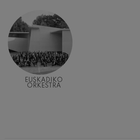
EUSKADIKO
ORKESTRA
12
AGOSTO, 
MIÉRCOLES
H.