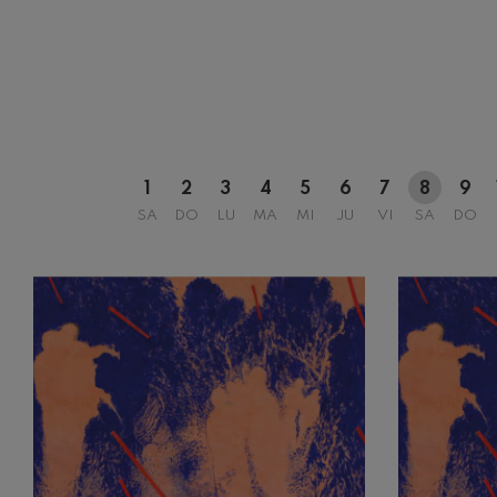
1
2
3
4
5
6
7
8
9
SA
DO
LU
MA
MI
JU
VI
SA
DO