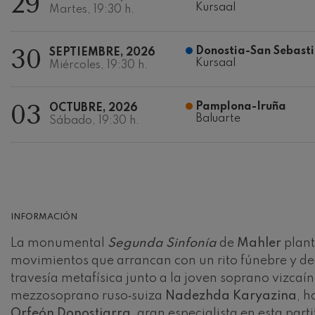
29
Kursaal
Martes, 19:30 h.
Johannes Brah
Johannes Brah
30
Donostia-San Sebasti
SEPTIEMBRE, 2026
Kursaal
Miércoles, 19:30 h.
Antonin Dvora
Antonin Dvora
03
Pamplona-Iruña
OCTUBRE, 2026
Baluarte
Johannes Brah
Sábado, 19:30 h.
Johannes Brah
Ludwig van Be
Ludwig van Be
Wolfgang Ama
INFORMACIÓN
violín nº5
Wolfgang Ama
La monumental
Segunda Sinfonía
de
Mahler
plant
movimientos que arrancan con un rito fúnebre y des
Max Bruch: Kol
Max Bruch
travesía metafísica junto a la joven soprano vizcaí
mezzosoprano ruso‑suiza
Nadezhda Karyazina
, h
Robert Schuma
Orfeón Donostiarra
, gran especialista en esta pa