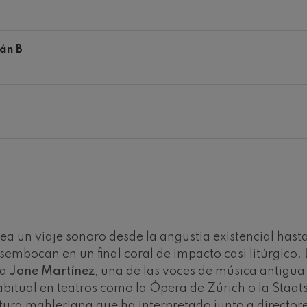
ms: Sinfonía nº2
ms
án B
k: Sinfonía nº6
k
ms: Concierto para piano nº1
ms
ethoven: Sinfonía nº2
ethoven
deus Mozart: Concierto para
deus Mozart
ea un viaje sonoro desde la angustia existencial hasta
embocan en un final coral de impacto casi litúrgico.
 nidrei
na
Jone Martínez
, una de las voces de música antigua
abitual en teatros como la Ópera de Zúrich o la Staat
nn: Concierto para violín
rtitura mahleriana que ha interpretado junto a direct