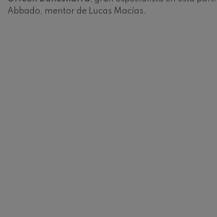
Robert Schuma
Abbado, mentor de Lucas Macías.
Gabriel Fauré:
Gabriel Fauré
Franz Schubert
Franz Schubert
Wolfgang Ama
clarinete
Wolfgang Ama