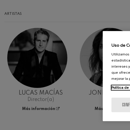
ARTISTAS
Uso de C
Utilizamos 
estadística
intereses y
que ofrece
mejorar la
Política de
LUCAS MACÍAS
JONE MARTÍ
Director(a)
Soprano
CONF
Más información
Más información