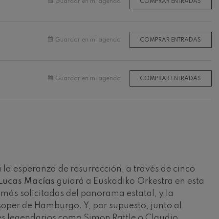
Guardar en mi agenda
COMPRAR ENTRADAS
Guardar en mi agenda
COMPRAR ENTRADAS
Guardar en mi agenda
COMPRAR ENTRADAS
 la esperanza de resurrección, a través de cinco
Lucas Macías
guiará a Euskadiko Orkestra en esta
 más solicitadas del panorama estatal, y la
soper de Hamburgo. Y, por supuesto, junto al
ores legendarios como Simon Rattle o Claudio