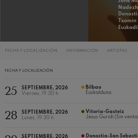
Jone Ma
Nadezh
C. Franck: Var
Donosti
C. Franck
Txomin
Euskadi
J. Brahms: Sin
J. Brahms
J. C. Arriaga:
FECHA Y LOCALIZACIÓN
INFORMACIÓN
ARTISTAS
J. C. Arriaga
Joseph Haydn:
FECHA Y LOCALIZACIÓN
Joseph Haydn
25
Bilbao
SEPTIEMBRE, 2026
El cant dels oc
Euskalduna
Popular / Pau 
Viernes, 19:30 h.
Franz Schmidt
28
Vitoria-Gasteiz
SEPTIEMBRE, 2026
Franz Schmidt
Jesus Guridi (Sin venta
Lunes, 19:30 h.
Franz Schuber
bosque
Donostia-San Sebast
Franz Schubert
SEPTIEMBRE, 2026