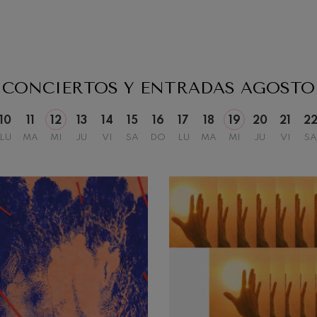
CONCIERTOS Y ENTRADAS
AGOSTO
10
11
12
13
14
15
16
17
18
19
20
21
2
LU
MA
MI
JU
VI
SA
DO
LU
MA
MI
JU
VI
SA