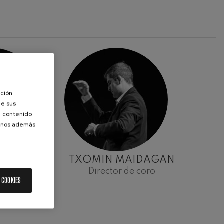
ación
de sus
el contenido
donos además
TIAKO
TXOMIN MAIDAGAN
EOIA
Director de coro
 COOKIES
mación