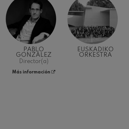
PABLO
EUSKADIKO
GONZÁLEZ
ORKESTRA
Director(a)
Más información
AGOSTO, 2026
AGO