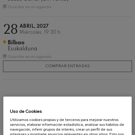
Guardar en mi agenda
28
ABRIL, 2027
Miércoles, 19:30 h.
Bilbao
Euskalduna
Guardar en mi agenda
COMPRAR ENTRADAS
INFORMACIÓN
Aunque la
Sexta Sinfonía
, a menudo llamada
Uso de Cookies
«Trágica»
, fue compuesta en un periodo
Utilizamos cookies propias y de terceros para mejorar nuestros
servicios, elaborar información estadística, analizar sus hábitos de
vitalmente feliz para
Mahler
, paradójicamente su
navegación, inferir grupos de interés, crear un perfil de sus
música es la más sombría de su catálogo. El
intereses y mostrarle anuncios relevantes en otros sitios. Esto nos