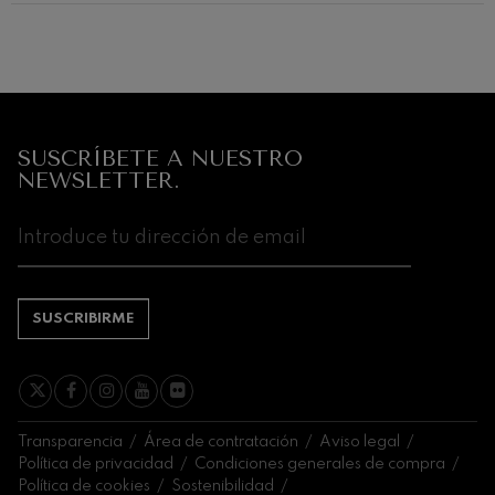
12
19
MIÉRCOLES,
MIÉR
20:00 H.
20:0
Próximos
eventos
CONCIERTOS
SUSCRÍBETE A NUESTRO
Y
NEWSLETTER.
ENTRADAS
AGOSTO
1
2
3
4
5
6
7
8
9
10
11
12
13
14
1
SA
DO
LU
MA
MI
JU
VI
SA
DO
LU
MA
MI
JU
VI
S
SUSCRIBIRME
Transparencia
Área de contratación
Aviso legal
Política de privacidad
Condiciones generales de compra
Política de cookies
Sostenibilidad