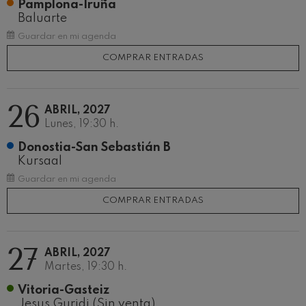
Pamplona-Iruña
Concierto para violín nº5
Wolfgang Amadeus Mozart
Baluarte
Max Bruch: Kol nidrei
Guardar en mi agenda
Max Bruch
COMPRAR ENTRADAS
Robert Schumann: Concierto
para violín
Robert Schumann
Gabriel Fauré: Pelléas et
26
Mélisande
ABRIL, 2027
Gabriel Fauré
Lunes, 19:30 h.
Franz Schubert: Sinfonía nº9,
'La grande'
Donostia-San Sebastián B
Franz Schubert
Kursaal
Wolfgang Amadeus Mozart:
Guardar en mi agenda
Concierto para clarinete
Wolfgang Amadeus Mozart
COMPRAR ENTRADAS
27
ABRIL, 2027
Martes, 19:30 h.
Vitoria-Gasteiz
Jesus Guridi (Sin venta)