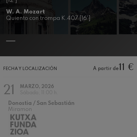
[12']
J. C. Arriaga: Los esclavos
felices. Obertura
J. C. Arriaga
W. A. Mozart
Quiento con trompa K.407 [16']
Joseph Haydn: Sinfonía nº83
Joseph Haydn
El cant dels ocells
Popular / Pau Casals
Franz Schmidt: Sinfonía nº4
Franz Schmidt
Franz Schubert: Canción
nocturna en el bosque
11 €
Franz Schubert
A partir de
FECHA Y LOCALIZACIÓN
Johannes Brahms: Sinfonía
nº2
Johannes Brahms
21
MARZO, 2026
Antonin Dvorak: Sinfonía nº6
Sábado, 11:00 h.
Antonin Dvorak
Johannes Brahms: Concierto
Donostia / San Sebastián
para piano nº1
Miramon
Johannes Brahms
Ludwig van Beethoven:
Sinfonía nº2
Ludwig van Beethoven
Wolfgang Amadeus Mozart: