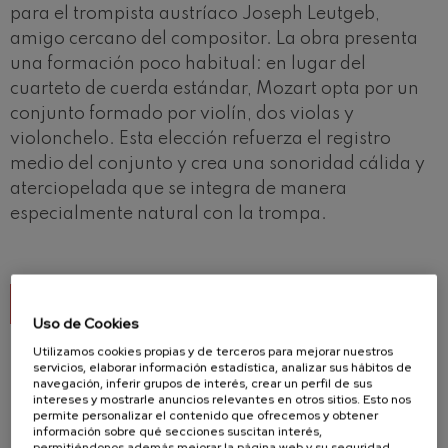
para el trompista austríaco Joseph Leutgeb,
amigo cercano del compositor. La obra presenta
una formación poco habitual: en lugar del
cuarteto de cuerda estándar, Mozart opta por un
conjunto formado por violín, dos violas y
violonchelo. Esta elección refuerza el registro
medio del conjunto y crea una sonoridad cálida y
aterciopelada que se integra de manera
especialmente natural con la trompa.
VER EL PROGRAMA DE MANO
Uso de Cookies
Utilizamos cookies propias y de terceros para mejorar nuestros
servicios, elaborar información estadística, analizar sus hábitos de
navegación, inferir grupos de interés, crear un perfil de sus
intereses y mostrarle anuncios relevantes en otros sitios. Esto nos
permite personalizar el contenido que ofrecemos y obtener
información sobre qué secciones suscitan interés,
Este concierto se inscribe en el proyecto ARTIS+,
permitiéndonos además mejorar la página web y su seguridad.