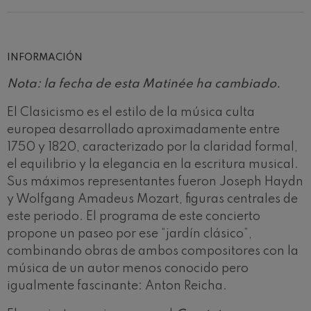
Concierto para violín nº5
Wolfgang Amadeus Mozart
Max Bruch: Kol nidrei
Max Bruch
INFORMACIÓN
Robert Schumann: Concierto
para violín
Nota: la fecha de esta Matinée ha cambiado.
Robert Schumann
Gabriel Fauré: Pelléas et
Mélisande
El Clasicismo es el estilo de la música culta
Gabriel Fauré
europea desarrollado aproximadamente entre
Franz Schubert: Sinfonía nº9,
1750 y 1820, caracterizado por la claridad formal,
'La grande'
Franz Schubert
el equilibrio y la elegancia en la escritura musical.
Wolfgang Amadeus Mozart:
Sus máximos representantes fueron Joseph Haydn
Concierto para clarinete
Wolfgang Amadeus Mozart
y Wolfgang Amadeus Mozart, figuras centrales de
este periodo. El programa de este concierto
propone un paseo por ese “jardín clásico”,
combinando obras de ambos compositores con la
música de un autor menos conocido pero
igualmente fascinante: Anton Reicha.