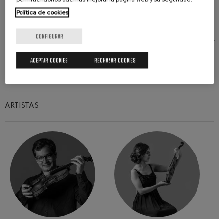
que está cofinanciado al 65% por la Unión Europea
Política de cookies
a través del Programa Interreg VI-A España-
Francia-Andorra (POCTEFA 2021-2027). El objetivo
CONFIGURAR
del POCTEFA es reforzar la integración económica y
social de la zona fronteriza España-Francia-
ACEPTAR COOKIES
RECHAZAR COOKIES
Andorra.
ARTISTAS