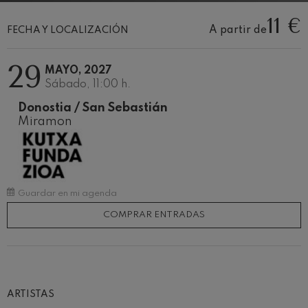
Concierto para violín nº5
Wolfgang Amadeus Mozart
11 €
A partir de
FECHA Y LOCALIZACIÓN
Max Bruch: Kol nidrei
Max Bruch
Robert Schumann: Concierto
29
MAYO, 2027
para violín
Robert Schumann
Sábado, 11:00 h.
Gabriel Fauré: Pelléas et
Donostia / San Sebastián
Mélisande
Gabriel Fauré
Miramon
Franz Schubert: Sinfonía nº9,
'La grande'
Franz Schubert
Wolfgang Amadeus Mozart:
Concierto para clarinete
Wolfgang Amadeus Mozart
Guardar en mi agenda
COMPRAR ENTRADAS
ARTISTAS