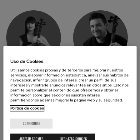
Uso de Cookies
Utilizamos cookies propias y de terceros para mejorar nuestros
KARMELE
JUAN IGNACIO
servicios, elaborar información estadística, analizar sus hábitos de
CASTILLO
EMME
navegación, inferir grupos de interés, crear un perfil de sus
Violonchelo
Violonchelo
intereses y mostrarle anuncios relevantes en otros sitios. Esto nos
permite personalizar el contenido que ofrecemos y obtener
información sobre qué secciones suscitan interés,
permitiéndonos además mejorar la página web y su seguridad.
Política de cookies
CONFIGURAR
ACEPTAR COOKIES
RECHAZAR COOKIES