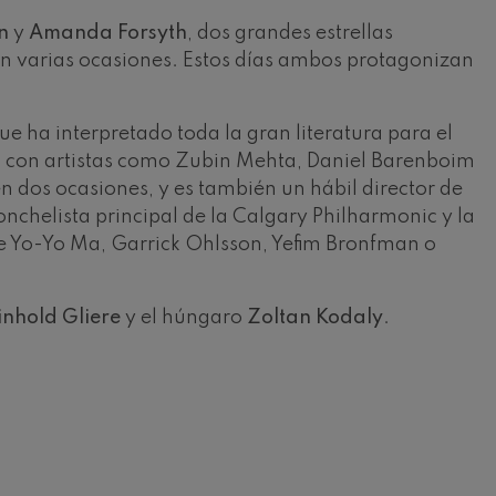
n
y
Amanda Forsyth
, dos grandes estrellas
 en varias ocasiones. Estos días ambos protagonizan
ue ha interpretado toda la gran literatura para el
os con artistas como Zubin Mehta, Daniel Barenboim
dos ocasiones, y es también un hábil director de
onchelista principal de la Calgary Philharmonic y la
 de Yo-Yo Ma, Garrick Ohlsson, Yefim Bronfman o
inhold Gliere
y el húngaro
Zoltan Kodaly
.