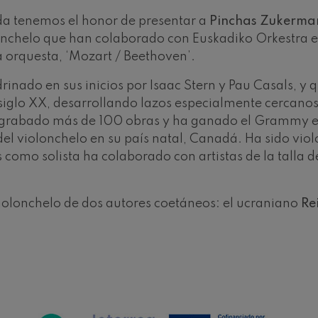
a tenemos el honor de presentar a
Pinchas Zukerma
ms: Sinfonía nº2
iolonchelo que han colaborado con Euskadiko Orkestra
ms
 orquesta, ‘Mozart / Beethoven’.
k: Sinfonía nº6
inado en sus inicios por Isaac Stern y Pau Casals, y q
k
l siglo XX, desarrollando lazos especialmente cercan
a grabado más de 100 obras y ha ganado el Grammy en 
ms: Concierto para piano nº1
ms
del violonchelo en su país natal, Canadá. Ha sido viol
s como solista ha colaborado con artistas de la talla
ethoven: Sinfonía nº2
ethoven
violonchelo de dos autores coetáneos: el ucraniano
Re
deus Mozart: Concierto para
deus Mozart
 nidrei
nn: Concierto para violín