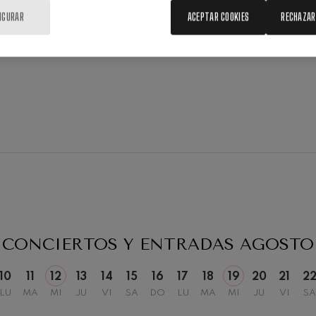
IGURAR
ACEPTAR COOKIES
RECHAZAR
19
2026
AGOSTO, 2026
, 20:00
MIÉRCOLES, 20:00
H.
CONCIERTOS Y ENTRADAS
AGOSTO
10
11
12
13
14
15
16
17
18
19
20
21
2
LU
MA
MI
JU
VI
SA
DO
LU
MA
MI
JU
VI
SA