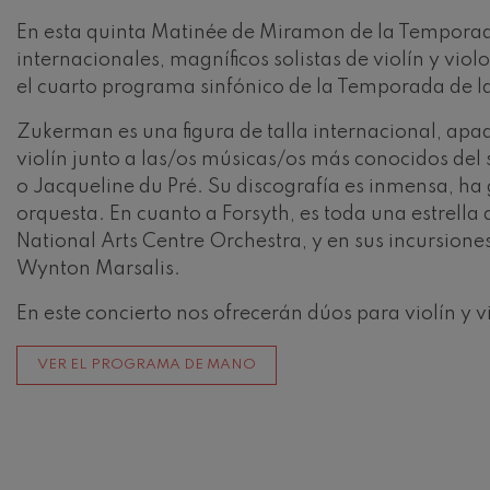
En esta quinta Matinée de Miramon de la Temporad
Johannes Brah
internacionales, magníficos solistas de violín y v
Johannes Brah
el cuarto programa sinfónico de la Temporada de la
Antonin Dvora
Zukerman es una figura de talla internacional, apadr
Antonin Dvora
violín junto a las/os músicas/os más conocidos de
o Jacqueline du Pré. Su discografía es inmensa, h
Johannes Brah
Johannes Brah
orquesta. En cuanto a Forsyth, es toda una estrella 
National Arts Centre Orchestra, y en sus incursione
Ludwig van Be
Wynton Marsalis.
Ludwig van Be
En este concierto nos ofrecerán dúos para violín y 
Wolfgang Ama
violín nº5
Wolfgang Ama
VER EL PROGRAMA DE MANO
Max Bruch: Kol
Max Bruch
Robert Schuma