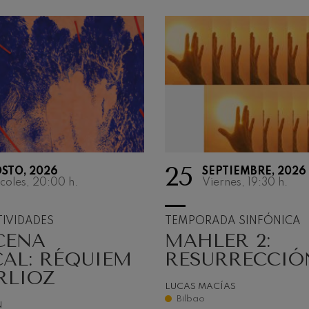
25
STO, 2026
SEPTIEMBRE, 2026
TEMPORA
coles, 20:00
h.
Viernes, 19:30
h.
SINFÓNIC
IVIDADES
TEMPORADA SINFÓNICA
CENA
MAHLER 2:
La música existe por
vibra. Porque una ma
AL: RÉQUIEM
RESURRECCIÓ
en movimiento y se t
RLIOZ
Vibrar es estremecer
LUCAS MACÍAS
conmoverse intensa
Bilbao
N
algo.