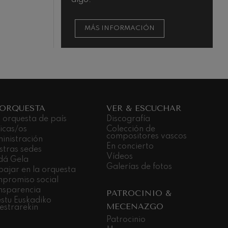
N
MÁS INFORMACIÓN
 ORQUESTA
VER & ESCUCHAR
 orquesta de país
Discografía
icas/os
Colección de
compositores vascos
inistración
En concierto
stras sedes
Vídeos
dá Gela
Galerías de fotos
bajar en la orquesta
promiso social
nsparencia
PATROCINIO &
stu Euskadiko
MECENAZGO
estrarekin
Patrocinio