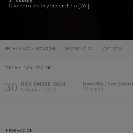
Z. Kodaly
Dúo para violín y violonchelo [26']
C. Franck: Var
C. Franck
J. Brahms: Sin
J. Brahms
J. C. Arriaga:
FECHA Y LOCALIZACIÓN
INFORMACIÓN
ARTISTAS
J. C. Arriaga
Joseph Haydn:
FECHA Y LOCALIZACIÓN
Joseph Haydn
30
Donostia / San Sebas
NOVIEMBRE, 2024
El cant dels oc
Miramon
Popular / Pau 
Sábado, 11:00 h.
Franz Schmidt
Franz Schmidt
Franz Schuber
bosque
INFORMACIÓN
Franz Schubert