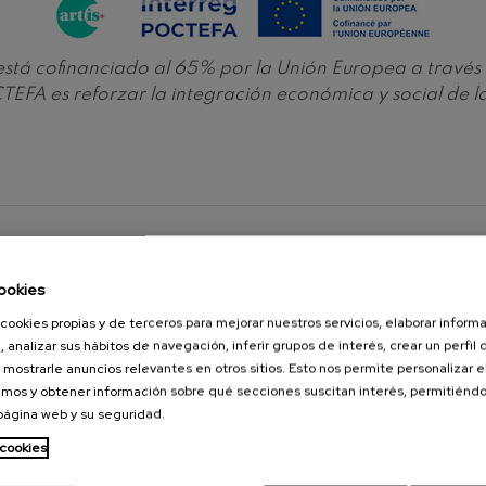
nn
 Pelléas et Mélisande
e está cofinanciado al 65% por la Unión Europea a tra
EFA es reforzar la integración económica y social de 
: Sinfonía nº9, 'La grande'
deus Mozart: Concierto para
deus Mozart
ookies
cookies propias y de terceros para mejorar nuestros servicios, elaborar inform
, analizar sus hábitos de navegación, inferir grupos de interés, crear un perfil 
 mostrarle anuncios relevantes en otros sitios. Esto nos permite personalizar 
mos y obtener información sobre qué secciones suscitan interés, permitién
 página web y su seguridad.
 cookies
RMAN