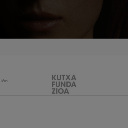
iaciones sinfónicas
fonía nº4
 Los esclavos felices. Obertura
 Sinfonía nº83
tián
ells
Casals
: Sinfonía nº4
t: Canción nocturna en el