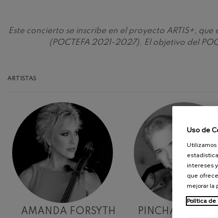
Robert Schuma
Gabriel Fauré:
Este concierto se inscribe en el proyecto ARTIS+, qu
Gabriel Fauré
(POCTEFA 2021-2027). El objetivo del POCT
Franz Schubert
Franz Schubert
ARTISTAS
Wolfgang Ama
clarinete
Wolfgang Ama
Uso de C
Utilizamos 
estadística
intereses y
que ofrece
mejorar la
Política de
AMANDA FORSYTH
PINCHAS ZUKE