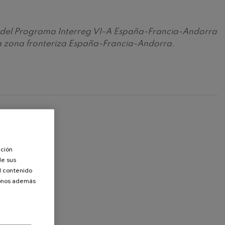
vés del Programa Interreg VI-A España-Francia-Andorra
la zona fronteriza España-Francia-Andorra.
ación
de sus
el contenido
donos además