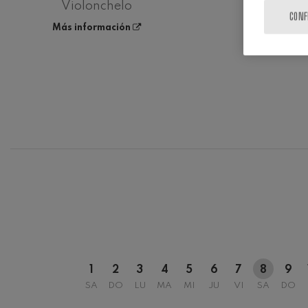
Violonchelo
Violín
CONF
Más información
12
AGOSTO, 
MIÉRCOLES
H.
1
2
3
4
5
6
7
8
9
SA
DO
LU
MA
MI
JU
VI
SA
DO