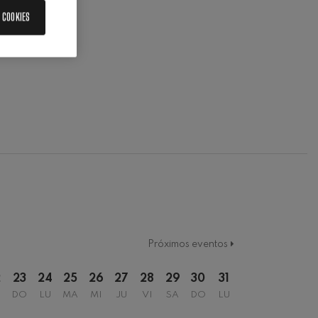
 COOKIES
Próximos eventos
2
23
24
25
26
27
28
29
30
31
DO
LU
MA
MI
JU
VI
SA
DO
LU