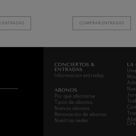
MÁS INFORMACIÓ
 ENTRADAS
COMPRAR ENTRADAS
CONCIERTOS &
LA
ENTRADAS
Una
Información entradas
Mús
Adm
Nue
ABONOS
Jor
Por qué abonarse
Tra
Tipos de abonos
Com
Nuevos abonos
Tra
Renovación de abonos
Abe
Nuestras sedes
Ork