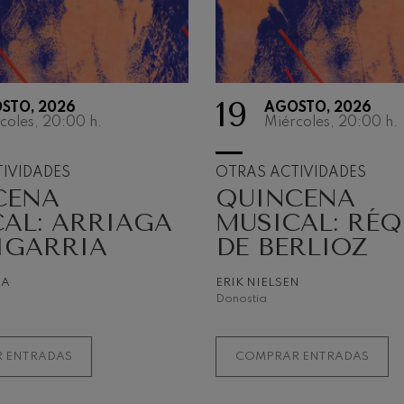
19
STO, 2026
AGOSTO, 2026
OTRAS
coles, 20:00
h.
Miércoles, 20:00
h.
ACTIVIDA
IVIDADES
OTRAS ACTIVIDADES
CENA
QUINCENA
La Orquesta como ac
musical
AL: ARRIAGA
MUSICAL: RÉ
IGARRIA
DE BERLIOZ
NA
ERIK NIELSEN
Donostia
MÁS INFORMACI
 ENTRADAS
COMPRAR ENTRADAS