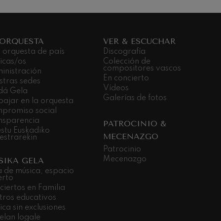
 ORQUESTA
VER & ESCUCHAR
 orquesta de país
Discografía
icas/os
Colección de
compositores vascos
inistración
En concierto
stras sedes
Vídeos
dá Gela
Galerías de fotos
bajar en la orquesta
promiso social
nsparencia
PATROCINIO &
stu Euskadiko
MECENAZGO
estrarekin
Patrocinio
Mecenazgo
SIKA GELA
a de música, espacio
erto
ciertos en Familia
tros educativos
ca sin exclusiones
elan logale