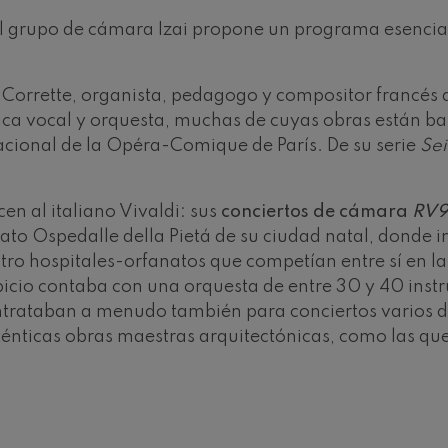
l grupo de cámara Izai propone un programa esencia
ms: Sinfonía nº2
ms
e Corrette, organista, pedagogo y compositor francés 
k: Sinfonía nº6
ca vocal y orquesta, muchas de cuyas obras están ba
k
cional de la Opéra-Comique de París. De su serie
Sei
ms: Concierto para piano nº1
ms
en al italiano Vivaldi: sus
conciertos de cámara
RV9
ethoven: Sinfonía nº2
ato Ospedalle della Pietá de su ciudad natal, donde im
ethoven
ro hospitales-orfanatos que competían entre sí en la
cio contaba con una orquesta de entre 30 y 40 instr
deus Mozart: Concierto para
ontrataban a menudo también para conciertos varios 
deus Mozart
ténticas obras maestras arquitectónicas, como las que
 nidrei
nn: Concierto para violín