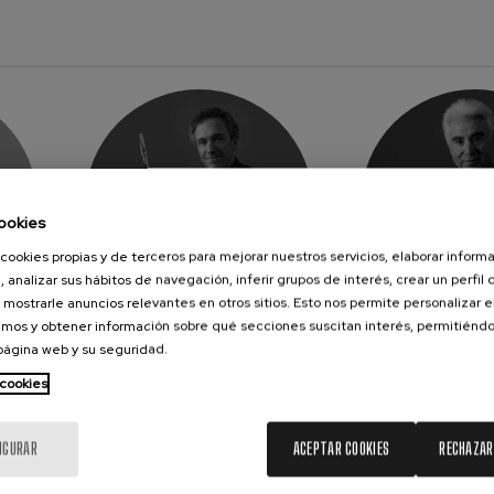
nn
 Pelléas et Mélisande
: Sinfonía nº9, 'La grande'
deus Mozart: Concierto para
ookies
deus Mozart
cookies propias y de terceros para mejorar nuestros servicios, elaborar inform
, analizar sus hábitos de navegación, inferir grupos de interés, crear un perfil 
 mostrarle anuncios relevantes en otros sitios. Esto nos permite personalizar 
mos y obtener información sobre qué secciones suscitan interés, permitién
BRUNO CLAVERIE
MARCO 
 página web y su seguridad.
L
Flauta
Fag
 cookies
IGURAR
ACEPTAR COOKIES
RECHAZAR