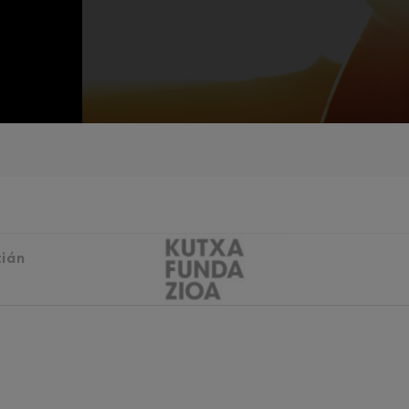
iaciones sinfónicas
fonía nº4
 Los esclavos felices. Obertura
 Sinfonía nº83
tián
ells
Casals
: Sinfonía nº4
t: Canción nocturna en el