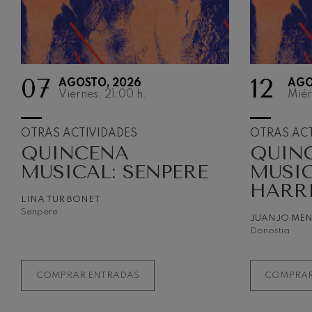
07
12
AGOSTO, 2026
AGO
Viernes, 21:00
h.
Miér
OTRAS ACTIVIDADES
OTRAS ACT
QUINCENA
QUIN
MUSICAL: SENPERE
MUSIC
HARR
LINA TUR BONET
Senpere
JUANJO ME
Donostia
COMPRAR ENTRADAS
COMPRAR