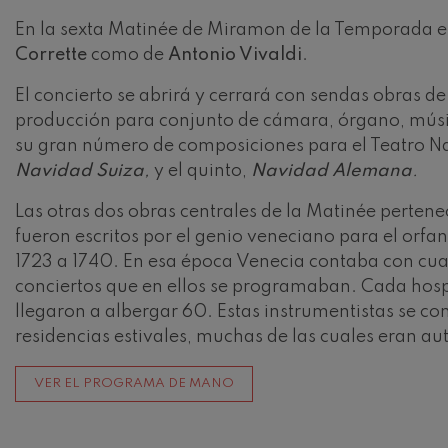
En la sexta Matinée de Miramon de la Temporada e
Johannes Brah
Corrette
como de
Antonio Vivaldi
.
Johannes Brah
El concierto se abrirá y cerrará con sendas obras d
Antonin Dvora
producción para conjunto de cámara, órgano, músi
Antonin Dvora
su gran número de composiciones para el Teatro Na
Navidad Suiza
,
y el quinto,
Navidad Alemana
.
Johannes Brah
Johannes Brah
Las otras dos obras centrales de la Matinée pertenec
Ludwig van Be
fueron escritos por el genio veneciano para el orfan
Ludwig van Be
1723 a 1740. En esa época Venecia contaba con cuat
conciertos que en ellos se programaban. Cada hospi
Wolfgang Ama
llegaron a albergar 60. Estas instrumentistas se c
violín nº5
Wolfgang Ama
residencias estivales, muchas de las cuales eran au
Max Bruch: Kol
VER EL PROGRAMA DE MANO
Max Bruch
Robert Schuma