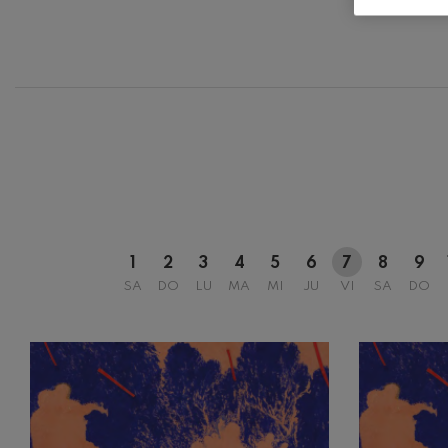
12
AGOSTO, 
MIÉRCOLES
H.
1
2
3
4
5
6
7
8
9
SA
DO
LU
MA
MI
JU
VI
SA
DO