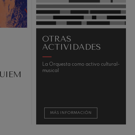
MATINÉES DE
DES
MIRAMON
tivo cultural-
Las Matinées de Miramon
alcanzan su 35ª Temporada
QUIEM
consolidando un espacio cercano
y singular para disfrutar de la
música de cámara en toda su
diversidad.
ÓN
MÁS INFORMACIÓN