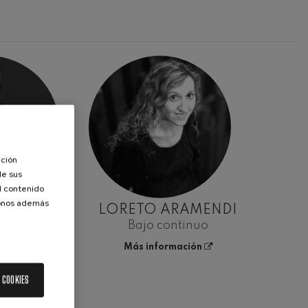
ación
de sus
el contenido
donos además
CARATTO
LORETO ARAMENDI
ot
Bajo continuo
Más información
 COOKIES