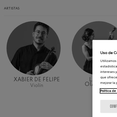
Robert Schuma
ARTISTAS
Gabriel Fauré:
Gabriel Fauré
Franz Schubert
Franz Schubert
Wolfgang Ama
clarinete
Uso de C
Wolfgang Ama
Utilizamos 
estadística
intereses y
que ofrece
XABIER DE FELIPE
LARRAITZ
mejorar la
OIARTZABA
Violín
Violín
Política de
CONF