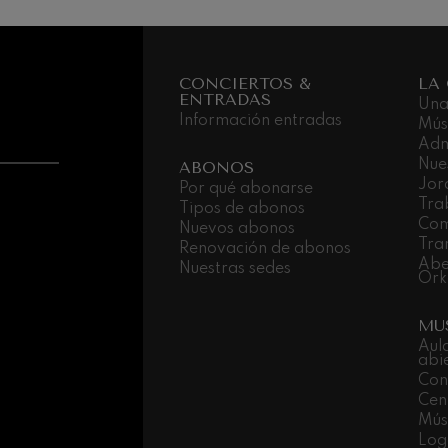
CONCIERTOS &
LA
ENTRADAS
Una
Información entradas
Mús
Adm
Nue
ABONOS
Jor
Por qué abonarse
Tra
Tipos de abonos
Com
Nuevos abonos
Tra
Renovación de abonos
Abe
Nuestras sedes
Ork
MU
Aul
abi
Con
Cen
Músi
Log