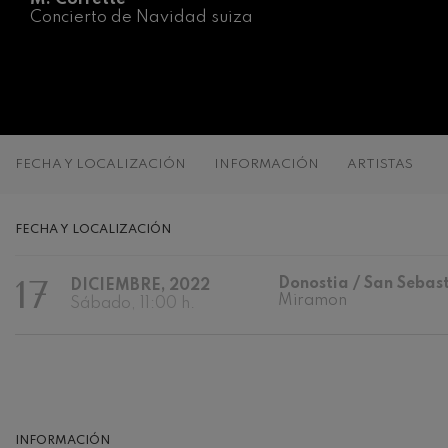
Concierto de Navidad suiza
C. Franck: Var
C. Franck
J. Brahms: Sin
J. Brahms
J. C. Arriaga:
FECHA Y LOCALIZACIÓN
INFORMACIÓN
ARTISTAS
J. C. Arriaga
Joseph Haydn:
FECHA Y LOCALIZACIÓN
Joseph Haydn
17
Donostia / San Sebas
DICIEMBRE, 2022
El cant dels oc
Miramon
Popular / Pau 
Sábado, 11:00 h.
Franz Schmidt
Franz Schmidt
Franz Schuber
bosque
INFORMACIÓN
Franz Schubert