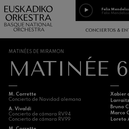
Pasar al contenido principal
Felix Mendels
Felix Mendelss
Felix Mendels
CONCIERTOS & EN
Felix Mendelss
Aula de música, espacio abiert
Discografía
Richard Strau
Richard Straus
MATINÉES DE MIRAMON
Conciertos en Familia
Colección d
MATINÉE 6:
Centros educativos
Johann Sebast
En conciert
Johann Sebast
Música sin exclusiones
Vídeos
O. Respighi: P
Logelan logale
Galerías de
O. Respighi
M. Corrette
Xabier 
Concierto de Navidad alemana
Larrait
O. Respighi: 
O. Respighi
Bruno C
A. Vivaldi
Marco 
Concierto de cámara RV94
Concierto de cámara RV99
Loreto
R. Schumann: 
R. Schumann
M. Corrette