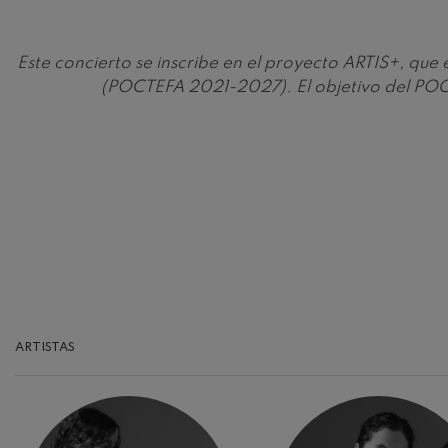
Robert Schuma
Gabriel Fauré:
Este concierto se inscribe en el proyecto ARTIS+, qu
Gabriel Fauré
(POCTEFA 2021-2027). El objetivo del POCT
Franz Schubert
Franz Schubert
Wolfgang Ama
clarinete
Wolfgang Ama
ARTISTAS