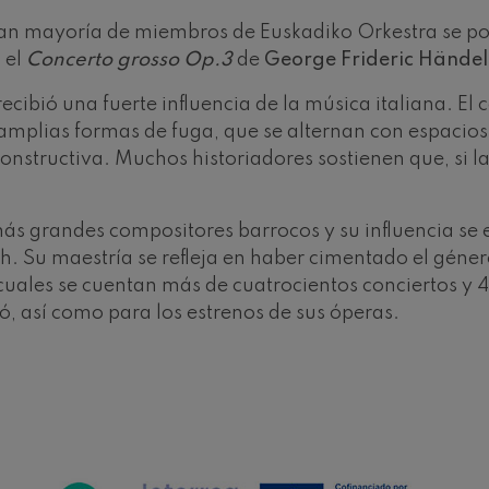
n mayoría de miembros de Euskadiko Orkestra se pone
ms: Sinfonía nº2
 el
Concerto grosso Op.3
de
George Frideric Händel
ms
ibió una fuerte influencia de la música italiana. El
k: Sinfonía nº6
n amplias formas de fuga, que se alternan con espacios
k
z constructiva. Muchos historiadores sostienen que, s
ms: Concierto para piano nº1
ms
 más grandes compositores barrocos y su influencia s
ethoven: Sinfonía nº2
h. Su maestría se refleja en haber cimentado el géner
ethoven
uales se cuentan más de cuatrocientos conciertos y 46
, así como para los estrenos de sus óperas.
deus Mozart: Concierto para
deus Mozart
 nidrei
nn: Concierto para violín