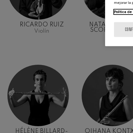
mejorar la
Política de
RICARDO RUIZ
NATACHA DUP
CONF
SCORDAMAGL
Violín
Viola
HÉLÈNE BILLARD-
OIHANA KONT