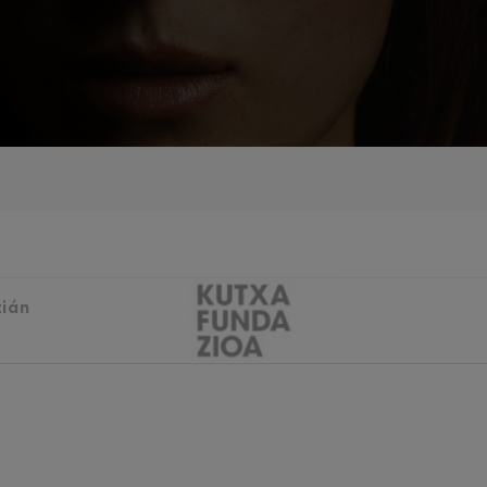
iaciones sinfónicas
fonía nº4
 Los esclavos felices. Obertura
 Sinfonía nº83
tián
ells
Casals
: Sinfonía nº4
t: Canción nocturna en el