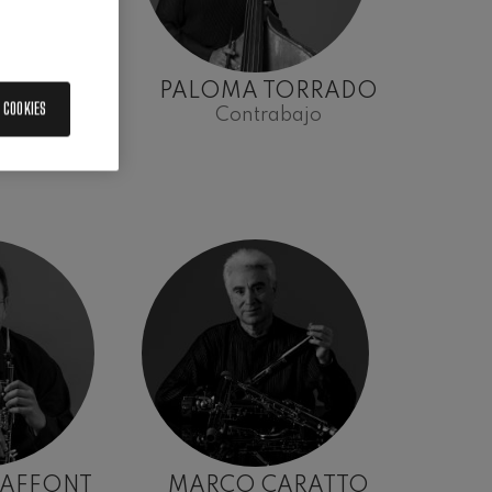
 MESADO
PALOMA TORRADO
 COOKIES
chelo
Contrabajo
LAFFONT
MARCO CARATTO