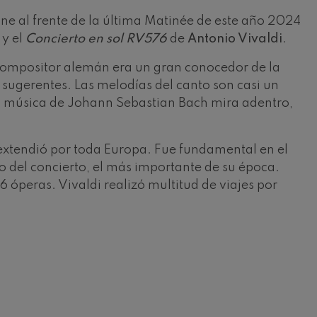
 al frente de la última Matinée de este año 2024
y el
Concierto en sol RV576
de
Antonio Vivaldi
.
 compositor alemán era un gran conocedor de la
 sugerentes. Las melodías del canto son casi un
i la música de Johann Sebastian Bach mira adentro,
e extendió por toda Europa. Fue fundamental en el
o del concierto, el más importante de su época.
 óperas. Vivaldi realizó multitud de viajes por