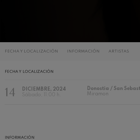
C. Franck: Var
C. Franck
J. Brahms: Sin
J. Brahms
J. C. Arriaga:
FECHA Y LOCALIZACIÓN
INFORMACIÓN
ARTISTAS
J. C. Arriaga
Joseph Haydn:
FECHA Y LOCALIZACIÓN
Joseph Haydn
14
Donostia / San Sebas
DICIEMBRE, 2024
El cant dels oc
Miramon
Popular / Pau 
Sábado, 11:00 h.
Franz Schmidt
Franz Schmidt
Franz Schuber
bosque
INFORMACIÓN
Franz Schubert