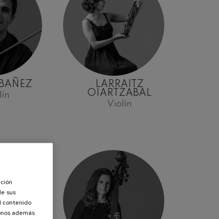
IBAÑEZ
LARRAITZ
OIARTZABAL
lín
Violín
ación
de sus
el contenido
donos además