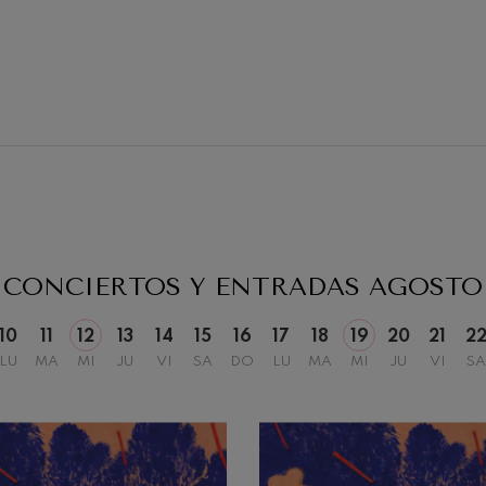
19
2026
AGOSTO, 2026
, 20:00
MIÉRCOLES, 20:00
H.
CONCIERTOS Y ENTRADAS
AGOSTO
10
11
12
13
14
15
16
17
18
19
20
21
2
LU
MA
MI
JU
VI
SA
DO
LU
MA
MI
JU
VI
SA