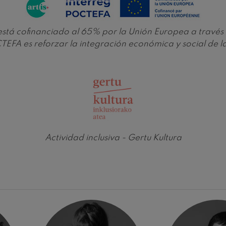
nn
 Pelléas et Mélisande
e está cofinanciado al 65% por la Unión Europea a tra
EFA es reforzar la integración económica y social de 
: Sinfonía nº9, 'La grande'
deus Mozart: Concierto para
deus Mozart
Actividad inclusiva - Gertu Kultura