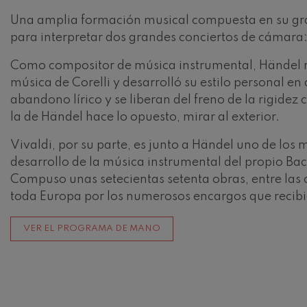
Una amplia formación musical compuesta en su gra
Johannes Brah
para interpretar dos grandes conciertos de cámara:
Johannes Brah
Como compositor de música instrumental, Händel rec
Antonin Dvora
música de Corelli y desarrolló su estilo personal e
Antonin Dvora
abandono lírico y se liberan del freno de la rigide
la de Händel hace lo opuesto, mirar al exterior.
Johannes Brah
Johannes Brah
Vivaldi, por su parte, es junto a Händel uno de los
Ludwig van Be
desarrollo de la música instrumental del propio Bac
Ludwig van Be
Compuso unas setecientas setenta obras, entre las c
toda Europa por los numerosos encargos que recibió
Wolfgang Ama
violín nº5
Wolfgang Ama
VER EL PROGRAMA DE MANO
Max Bruch: Kol
Max Bruch
Robert Schuma