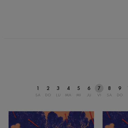
12
AGOSTO, 
MIÉRCOLES
H.
1
2
3
4
5
6
7
8
9
SA
DO
LU
MA
MI
JU
VI
SA
DO