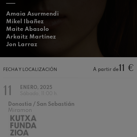
J. C. Arriaga: Los esclavos
felices. Obertura
J. C. Arriaga
Amaia Asurmendi
Joseph Haydn: Sinfonía nº83
Mikel Ibañez
Joseph Haydn
Maite Abasolo
El cant dels ocells
Popular / Pau Casals
Arkaitz Martínez
Franz Schmidt: Sinfonía nº4
Jon Larraz
Franz Schmidt
Franz Schubert: Canción
nocturna en el bosque
11 €
Franz Schubert
A partir de
FECHA Y LOCALIZACIÓN
Johannes Brahms: Sinfonía
nº2
Johannes Brahms
11
ENERO, 2025
Antonin Dvorak: Sinfonía nº6
Sábado, 11:00 h.
Antonin Dvorak
Johannes Brahms: Concierto
Donostia / San Sebastián
para piano nº1
Miramon
Johannes Brahms
Ludwig van Beethoven:
Sinfonía nº2
Ludwig van Beethoven
Wolfgang Amadeus Mozart: