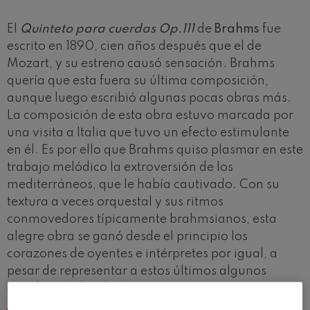
El
Quinteto para cuerdas Op.111
de
Brahms
fue
escrito en 1890, cien años después que el de
Mozart, y su estreno causó sensación. Brahms
quería que esta fuera su última composición,
aunque luego escribió algunas pocas obras más.
La composición de esta obra estuvo marcada por
una visita a Italia que tuvo un efecto estimulante
en él. Es por ello que Brahms quiso plasmar en este
trabajo melódico la extroversión de los
mediterráneos, que le había cautivado. Con su
textura a veces orquestal y sus ritmos
conmovedores típicamente brahmsianos, esta
alegre obra se ganó desde el principio los
corazones de oyentes e intérpretes por igual, a
pesar de representar a estos últimos algunos
desafíos al abordarla.