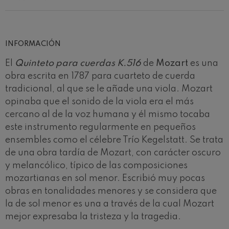
Concierto para violín nº5
Wolfgang Amadeus Mozart
Max Bruch: Kol nidrei
Max Bruch
INFORMACIÓN
Robert Schumann: Concierto
para violín
Robert Schumann
El
Quinteto para cuerdas K.516
de
Mozart
es una
Gabriel Fauré: Pelléas et
obra escrita en 1787 para cuarteto de cuerda
Mélisande
tradicional, al que se le añade una viola. Mozart
Gabriel Fauré
opinaba que el sonido de la viola era el más
Franz Schubert: Sinfonía nº9,
'La grande'
cercano al de la voz humana y él mismo tocaba
Franz Schubert
este instrumento regularmente en pequeños
Wolfgang Amadeus Mozart:
Concierto para clarinete
ensembles como el célebre Trío Kegelstatt. Se trata
Wolfgang Amadeus Mozart
de una obra tardía de Mozart, con carácter oscuro
y melancólico, típico de las composiciones
mozartianas en sol menor. Escribió muy pocas
obras en tonalidades menores y se considera que
la de sol menor es una a través de la cual Mozart
mejor expresaba la tristeza y la tragedia.