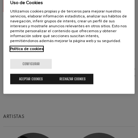
Uso de Cookies
VER EL PROGRAMA DE MANO
Utilizamos cookies propias y de terceros para mejorar nuestros
servicios, elaborar información estadística, analizar sus hábitos de
navegación, inferir grupos de interés, crear un perfil de sus
intereses y mostrarle anuncios relevantes en otros sitios. Esto nos
permite personalizar el contenido que ofrecemos y obtener
información sobre qué secciones suscitan interés,
permitiéndonos además mejorar la página web y su seguridad.
Este concierto se inscribe en el proyecto ARTIS+,
Política de cookies
que está cofinanciado al 65% por la Unión Europea
a través del Programa Interreg VI-A España-
CONFIGURAR
Francia-Andorra (POCTEFA 2021-2027). El objetivo
del POCTEFA es reforzar la integración económica y
ACEPTAR COOKIES
RECHAZAR COOKIES
social de la zona fronteriza España-Francia-
Andorra.
ARTISTAS