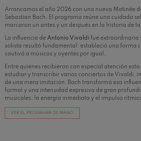
Arrancamos el año 2026 con una nueva Matinée de 
Johannes Brah
Sebastian Bach. El programa reúne una cuidada sele
Johannes Brah
marcaron un antes y un después en la historia de la
Antonin Dvora
La influencia de
Antonio Vivaldi
fue extraordinaria 
Antonin Dvora
solista resultó fundamental: estableció una forma c
cautivó a músicos y oyentes por igual.
Johannes Brah
Johannes Brah
Entre quienes recibieron con especial atención es
Ludwig van Be
estudiar y transcribir varios conciertos de Vivaldi,
Ludwig van Be
de una mera imitación, Bach transformó esa influenc
formal y una intensidad expresiva de gran profundi
Wolfgang Ama
musicales: la energía inmediata y el impulso rítmic
violín nº5
Wolfgang Ama
VER EL PROGRAMA DE MANO
Max Bruch: Kol
Max Bruch
Robert Schuma