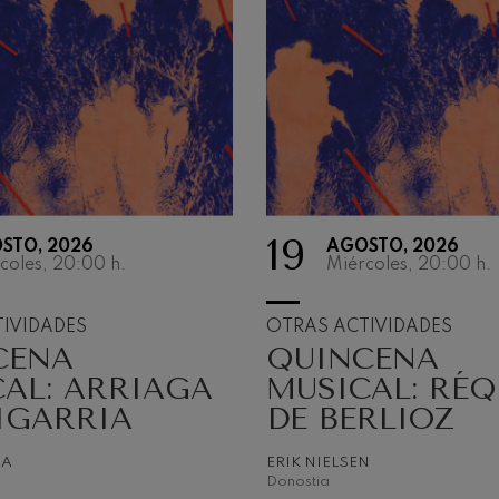
19
STO, 2026
AGOSTO, 2026
OTRAS
coles, 20:00
h.
Miércoles, 20:00
h.
ACTIVIDA
IVIDADES
OTRAS ACTIVIDADES
CENA
QUINCENA
La Orquesta como act
musical
AL: ARRIAGA
MUSICAL: RÉ
IGARRIA
DE BERLIOZ
NA
ERIK NIELSEN
Donostia