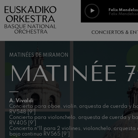
Pasar al contenido principal
Felix Mendels
Felix Mendelss
Felix Mendels
CONCIERTOS & EN
Felix Mendelss
Aula de música, espacio abiert
Discografía
Richard Strau
Richard Straus
MATINÉES DE MIRAMON
Conciertos en Familia
Colección d
MATINÉE 7
Centros educativos
Johann Sebast
En conciert
Johann Sebast
Música sin exclusiones
Vídeos
O. Respighi: P
Logelan logale
Galerías de
O. Respighi
A. Vivaldi
Concierto para oboe, violín, orquesta de cuerda y b
O. Respighi: 
RV548 [9']
O. Respighi
Concierto para violonchelo, orquesta de cuerda y ba
RV405 [9']
R. Schumann: 
Concierto nº11 para 2 violines, violonchelo, orquesta
R. Schumann
bajo continuo RV565 [9']