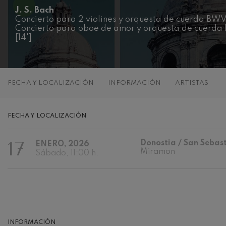
J. S. Bach
C. Franck: Var
Concierto para 2 violines y orquesta de cuerda BWV
C. Franck
Concierto para oboe de amor y orquesta de cuerd
[14']
J. Brahms: Sin
J. Brahms
J. C. Arriaga:
FECHA Y LOCALIZACIÓN
INFORMACIÓN
ARTISTAS
J. C. Arriaga
Joseph Haydn:
FECHA Y LOCALIZACIÓN
Joseph Haydn
17
Donostia / San Sebas
ENERO, 2026
El cant dels oc
Miramon
Popular / Pau 
Sábado, 11:00 h.
Franz Schmidt
Franz Schmidt
Franz Schuber
bosque
INFORMACIÓN
Franz Schubert