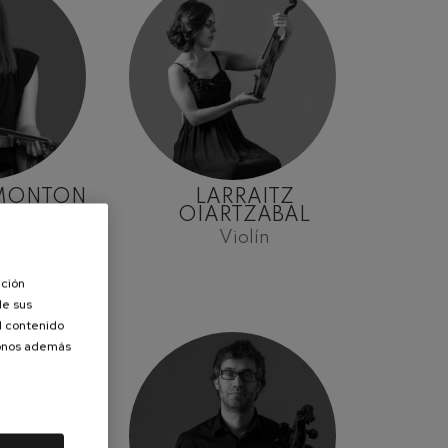
MONTON
LARRAITZ
OIARTZABAL
lín
Violín
ación
de sus
el contenido
donos además