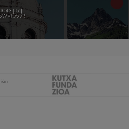
iaciones sinfónicas
1043 [15']
a BWV1055R
fonía nº4
 Los esclavos felices. Obertura
 Sinfonía nº83
tián
ells
Casals
: Sinfonía nº4
t: Canción nocturna en el