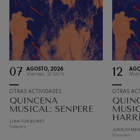
07
12
AGOSTO, 2026
AGO
Viernes, 21:00
h.
Miér
OTRAS ACTIVIDADES
OTRAS ACT
QUINCENA
QUIN
MUSICAL: SENPERE
MUSIC
HARR
LINA TUR BONET
Senpere
JUANJO ME
Donostia