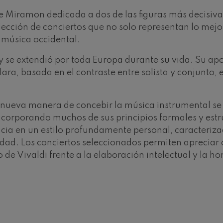
Miramon dedicada a dos de las figuras más decisivas
ms: Sinfonía nº2
cción de conciertos que no solo representan lo mejor
ms
 música occidental.
k: Sinfonía nº6
y se extendió por toda Europa durante su vida. Su apo
k
lara, basada en el contraste entre solista y conjunto,
ms: Concierto para piano nº1
ms
ta nueva manera de concebir la música instrumental s
ethoven: Sinfonía nº2
 incorporando muchos de sus principios formales y est
ethoven
ia en un estilo profundamente personal, caracterizado
dad. Los conciertos seleccionados permiten apreciar c
deus Mozart: Concierto para
o de Vivaldi frente a la elaboración intelectual y la 
deus Mozart
 nidrei
nn: Concierto para violín