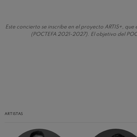
Robert Schuma
Gabriel Fauré:
Gabriel Fauré
Este concierto se inscribe en el proyecto ARTIS+, qu
(POCTEFA 2021-2027). El objetivo del POCT
Franz Schubert
Franz Schubert
Wolfgang Ama
clarinete
Wolfgang Ama
ARTISTAS