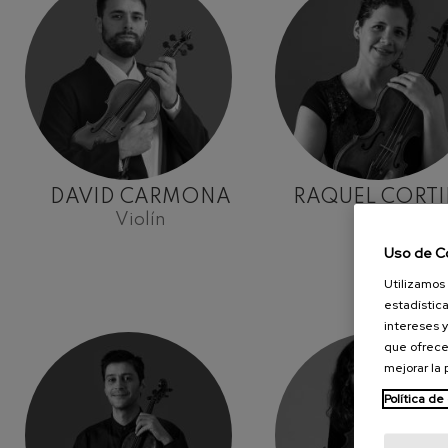
DAVID CARMONA
RAQUEL CORT
Violín
Violín
Uso de C
Utilizamos 
estadística
intereses y
que ofrece
mejorar la
Política de