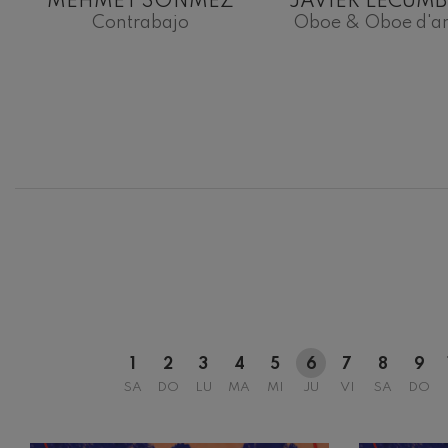
MEHMET SÖNMEZ
JAVIER LECUMB
Contrabajo
Oboe & Oboe d'a
12
AGOSTO, 
MIÉRCOLES
H.
1
2
3
4
5
6
7
8
9
SA
DO
LU
MA
MI
JU
VI
SA
DO