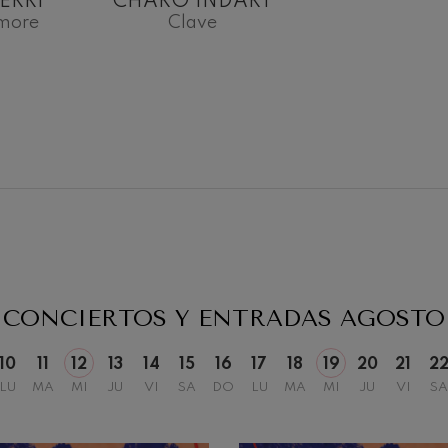
ERRI
CHARO INDART
more
Clave
19
2026
AGOSTO, 2026
, 20:00
MIÉRCOLES, 20:00
H.
CONCIERTOS Y ENTRADAS
AGOSTO
10
11
12
13
14
15
16
17
18
19
20
21
2
LU
MA
MI
JU
VI
SA
DO
LU
MA
MI
JU
VI
SA