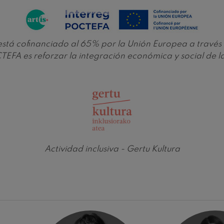
nn
 Pelléas et Mélisande
e está cofinanciado al 65% por la Unión Europea a tra
EFA es reforzar la integración económica y social de 
: Sinfonía nº9, 'La grande'
deus Mozart: Concierto para
deus Mozart
Actividad inclusiva - Gertu Kultura