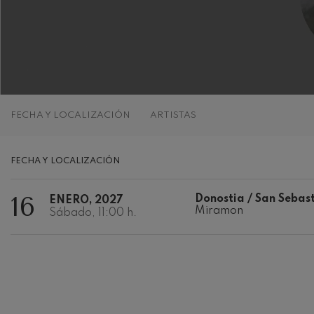
C. Franck: Var
C. Franck
J. Brahms: Sin
J. Brahms
J. C. Arriaga:
FECHA Y LOCALIZACIÓN
ARTISTAS
J. C. Arriaga
Joseph Haydn:
FECHA Y LOCALIZACIÓN
Joseph Haydn
16
Donostia / San Sebas
ENERO, 2027
El cant dels oc
Miramon
Popular / Pau 
Sábado, 11:00 h.
Franz Schmidt
Franz Schmidt
Franz Schuber
bosque
Franz Schubert