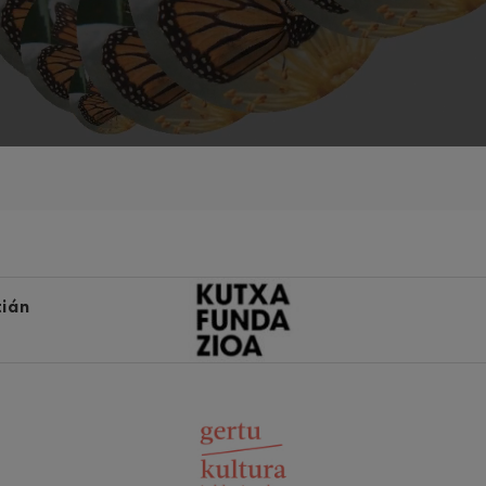
iaciones sinfónicas
fonía nº4
 Los esclavos felices. Obertura
 Sinfonía nº83
tián
ells
Casals
: Sinfonía nº4
t: Canción nocturna en el