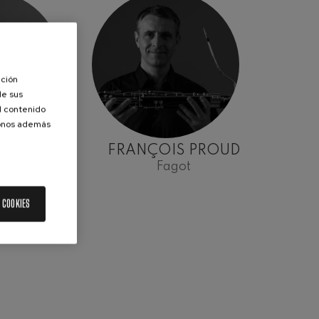
ación
de sus
el contenido
donos además
FIAURRE
FRANÇOIS PROUD
nete
Fagot
 COOKIES