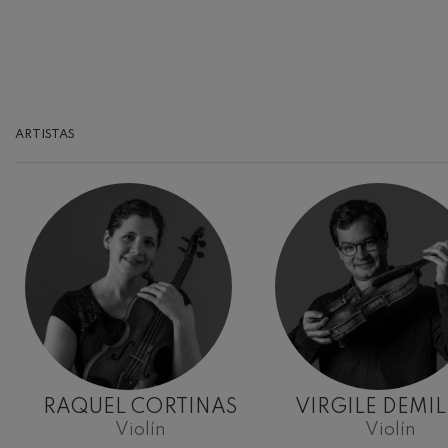
Johannes Brah
Johannes Brah
Antonin Dvora
Antonin Dvora
ARTISTAS
Johannes Brah
Johannes Brah
Ludwig van Be
Ludwig van Be
Wolfgang Ama
violín nº5
Wolfgang Ama
Max Bruch: Kol
Max Bruch
RAQUEL CORTINAS
VIRGILE DEMI
Violín
Violín
Robert Schuma