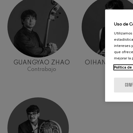
Uso de C
Utilizamos 
estadística
intereses y
que ofrece
mejorar la
GUANGYAO ZHAO
OIHANA KONT
Política de
Contrabajo
Flauta
CONF