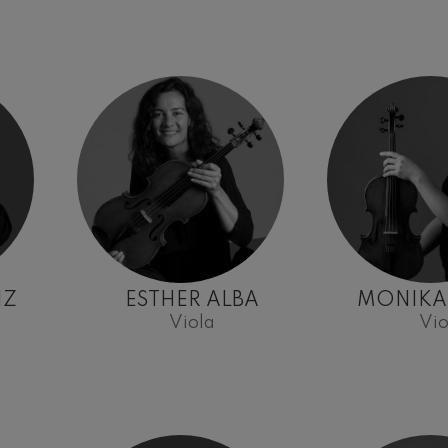
nn
 Pelléas et Mélisande
: Sinfonía nº9, 'La grande'
deus Mozart: Concierto para
deus Mozart
IZ
ESTHER ALBA
MONIKA
Viola
Vio