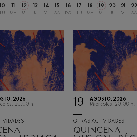
10
11
12
13
14
15
16
17
18
19
20
21
2
LU
MA
MI
JU
VI
SA
DO
LU
MA
MI
JU
VI
SA
19
STO, 2026
AGOSTO, 2026
TEMPORA
coles, 20:00
h.
Miércoles, 20:00
h.
SINFÓNIC
IVIDADES
OTRAS ACTIVIDADES
CENA
QUINCENA
La música existe por
vibra. Porque una ma