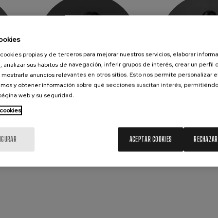
ookies
cookies propias y de terceros para mejorar nuestros servicios, elaborar inform
, analizar sus hábitos de navegación, inferir grupos de interés, crear un perfil 
 mostrarle anuncios relevantes en otros sitios. Esto nos permite personalizar 
mos y obtener información sobre qué secciones suscitan interés, permitién
 página web y su seguridad.
XESO
JAVIER LECUMBERRI
SARA ZU
 cookies
Oboe
Clari
IGURAR
ACEPTAR COOKIES
RECHAZAR