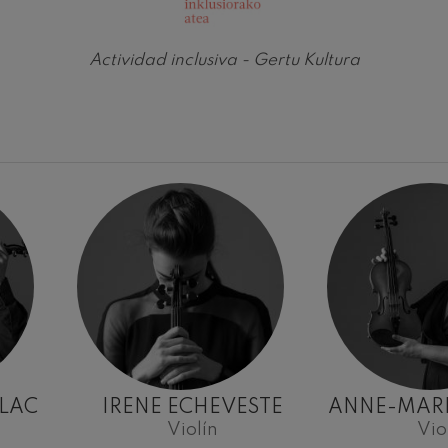
ms: Sinfonía nº2
ms
Actividad inclusiva - Gertu Kultura
k: Sinfonía nº6
k
ms: Concierto para piano nº1
ms
ethoven: Sinfonía nº2
ethoven
deus Mozart: Concierto para
deus Mozart
 nidrei
LLAC
IRENE ECHEVESTE
ANNE-MAR
Violín
Vio
nn: Concierto para violín