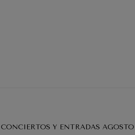
19
2026
AGOSTO, 2026
, 20:00
MIÉRCOLES, 20:00
H.
CONCIERTOS Y ENTRADAS
AGOSTO