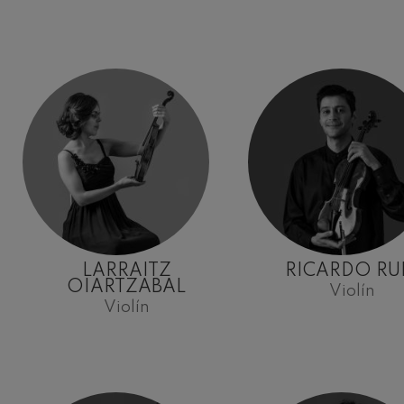
Robert Schuma
Gabriel Fauré:
Gabriel Fauré
Franz Schubert
Franz Schubert
Wolfgang Ama
clarinete
Wolfgang Ama
LARRAITZ
RICARDO RU
OIARTZABAL
Violín
Violín