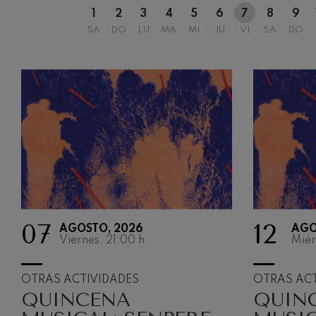
1
2
3
4
5
6
7
8
9
SA
DO
LU
MA
MI
JU
VI
SA
DO
07
12
AGOSTO, 2026
AGO
Viernes, 21:00
h.
Miér
OTRAS ACTIVIDADES
OTRAS ACT
QUINCENA
QUIN