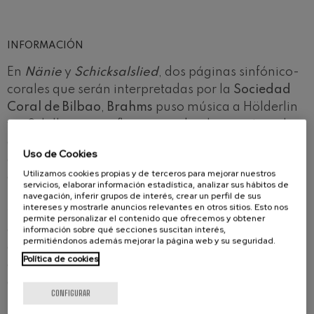
INFORMACIÓN
En
Nänie
y
Schicksalslied
, dos páginas sinfónico-
corales que serán interpretadas por la
Sociedad
Coral de Bilbao
,
Brahms
puso música a Hölderlin
y a Schiller para reflexionar sobre la muerte y el
destino.
Nänie
lamenta que hasta lo más bello
Uso de Cookies
debe morir y
Schicksalslied
enfrenta el bienestar
Utilizamos cookies propias y de terceros para mejorar nuestros
de los dioses con la vulnerabilidad humana, pero
servicios, elaborar información estadística, analizar sus hábitos de
Brahms quiso contrapesar la severidad de los
navegación, inferir grupos de interés, crear un perfil de sus
intereses y mostrarle anuncios relevantes en otros sitios. Esto nos
textos con una música que aporta consuelo y
permite personalizar el contenido que ofrecemos y obtener
esperanza.
Christian Zacharias
, pianista y
información sobre qué secciones suscitan interés,
permitiéndonos además mejorar la página web y su seguridad.
director alemán de prestigio internacional, que en
Política de cookies
este programa ejercerá además ambas funciones,
abordará a continuación
Introducción y Allegro
CONFIGURAR
appassionato
de
Schumann
, mentor de Brahms.