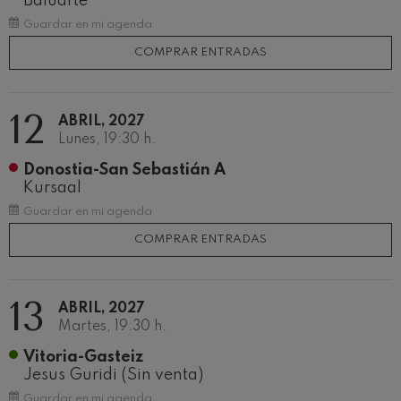
Baluarte
Concierto para violín nº5
Wolfgang Amadeus Mozart
Guardar en mi agenda
Max Bruch: Kol nidrei
COMPRAR ENTRADAS
Max Bruch
Robert Schumann: Concierto
para violín
Robert Schumann
12
ABRIL, 2027
Gabriel Fauré: Pelléas et
Lunes, 19:30 h.
Mélisande
Gabriel Fauré
Donostia-San Sebastián A
Franz Schubert: Sinfonía nº9,
Kursaal
'La grande'
Franz Schubert
Guardar en mi agenda
Wolfgang Amadeus Mozart:
Concierto para clarinete
COMPRAR ENTRADAS
Wolfgang Amadeus Mozart
13
ABRIL, 2027
Martes, 19:30 h.
Vitoria-Gasteiz
Jesus Guridi (Sin venta)
Guardar en mi agenda