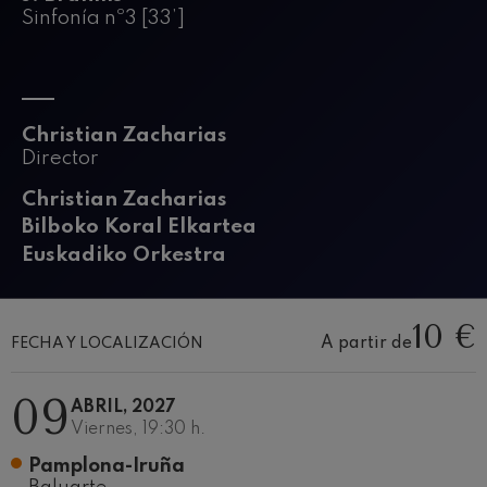
J. C. Arriaga: Los esclavos
Sinfonía nº3 [33’]
felices. Obertura
J. C. Arriaga
Joseph Haydn: Sinfonía nº83
Joseph Haydn
El cant dels ocells
Popular / Pau Casals
Christian Zacharias
Franz Schmidt: Sinfonía nº4
Director
Franz Schmidt
Christian Zacharias
Franz Schubert: Canción
nocturna en el bosque
Bilboko Koral Elkartea
Franz Schubert
Euskadiko Orkestra
Johannes Brahms: Sinfonía
nº2
Johannes Brahms
Antonin Dvorak: Sinfonía nº6
10 €
Antonin Dvorak
A partir de
FECHA Y LOCALIZACIÓN
Johannes Brahms: Concierto
para piano nº1
Johannes Brahms
09
ABRIL, 2027
Ludwig van Beethoven:
Viernes, 19:30 h.
Sinfonía nº2
Ludwig van Beethoven
Pamplona-Iruña
Wolfgang Amadeus Mozart: