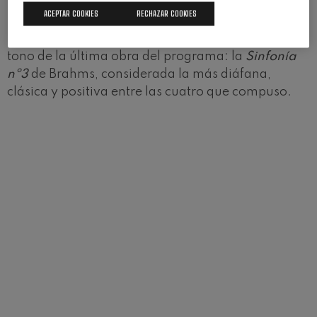
En esta obra, Schumann presentó al piano como
ACEPTAR COOKIES
RECHAZAR COOKIES
una voz apasionada que emerge de la orquesta
para volver a fundirse con ella, prefigurando así el
tono de la última obra del programa: la
Sinfonía
nº3
de Brahms, considerada la más diáfana,
clásica y positiva entre las cuatro que compuso.