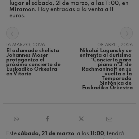
Concierto para violín nº5
lugar el sábado, 21 de marzo, a las 11:00, en
Wolfgang Amadeus Mozart
Miramon. Hay entradas a la venta a 11
Max Bruch: Kol nidrei
euros.
Max Bruch
Robert Schumann: Concierto
‹
›
para violín
Robert Schumann
16 MARZO, 2026
08 ABRIL, 2026
Gabriel Fauré: Pelléas et
Mélisande
El aclamado chelista 
Nikolai Lugansky se 
Gabriel Fauré
Johannes Moser 
enfrenta al durísimo 
protagoniza el 
‘Concierto para 
Franz Schubert: Sinfonía nº9,
próximo concierto de 
piano nº3’ de 
'La grande'
Euskadiko Orkestra 
Rachmaninoff en su 
Franz Schubert
en Vitoria
vuelta a la 
Temporada 
Wolfgang Amadeus Mozart:
Concierto para clarinete
Sinfónica de 
Wolfgang Amadeus Mozart
Euskadiko Orkestra
Este
sábado, 21 de marzo
, a las
11:00
, tendrá