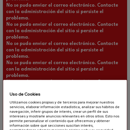
No se pudo enviar el correo electrónico. Contacte
con la administración del sitio si persiste el
problema.
No se pudo enviar el correo electrónico. Contacte
con la administración del sitio si persiste el
problema.
No se pudo enviar el correo electrónico. Contacte
con la administración del sitio si persiste el
problema.
No se pudo enviar el correo electrónico. Contacte
con la administración del sitio si persiste el
problema.
No se pudo enviar el correo electrónico. Contacte
con la administración del sitio si persiste el
Uso de Cookies
problema.
No se pudo enviar el correo electrónico. Contacte
Utilizamos cookies propias y de terceros para mejorar nuestros
servicios, elaborar información estadística, analizar sus hábitos de
con la administración del sitio si persiste el
navegación, inferir grupos de interés, crear un perfil de sus
problema.
intereses y mostrarle anuncios relevantes en otros sitios. Esto nos
No se pudo enviar el correo electrónico. Contacte
permite personalizar el contenido que ofrecemos y obtener
información sobre qué secciones suscitan interés,
con la administración del sitio si persiste el