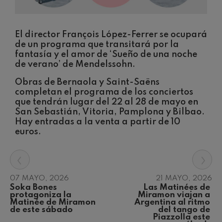
Concierto para violín nº5
Wolfgang Amadeus Mozart
Max Bruch: Kol nidrei
Max Bruch
El director François López-Ferrer se ocupará
de un programa que transitará por la
Robert Schumann: Concierto
para violín
fantasía y el amor de ‘Sueño de una noche
Robert Schumann
de verano’ de Mendelssohn.
Gabriel Fauré: Pelléas et
Mélisande
Obras de Bernaola y Saint-Saëns
Gabriel Fauré
completan el programa de los conciertos
Franz Schubert: Sinfonía nº9,
que tendrán lugar del 22 al 28 de mayo en
'La grande'
San Sebastián, Vitoria, Pamplona y Bilbao.
Franz Schubert
Hay entradas a la venta a partir de 10
Wolfgang Amadeus Mozart:
euros.
Concierto para clarinete
Wolfgang Amadeus Mozart
‹
›
07 MAYO, 2026
21 MAYO, 2026
Soka Bones 
Las Matinées de 
protagoniza la 
Miramon viajan a 
Matinée de Miramon 
Argentina al ritmo 
de este sábado
del tango de 
Piazzolla este 