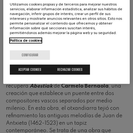
Utilizamos cookies propias y de terceros para mejorar nuestros
de Gustavo Dudamel y ganador del Premio Solti
servicios, elaborar información estadística, analizar sus hábitos de
navegación, inferir grupos de interés, crear un perfil de sus
2024, liderará a un elenco vocal puramente
intereses y mostrarle anuncios relevantes en otros sitios. Esto nos
vasco: las cantantes
Elena Sancho Pereg
y
permite personalizar el contenido que ofrecemos y obtener
información sobre qué secciones suscitan interés,
Marifé Nogales
, y
Vocalia Taldea
, que dirige
permitiéndonos además mejorar la página web y su seguridad.
Basilio Astúlez
. Euskadiko Orkestra llevó esta
Política de cookies
obra con este mismo elenco a
la apertura de la
33 edición del Festival Otoño Musical Soriano
CONFIGURAR
en septiembre del 2025
.
ACEPTAR COOKIES
RECHAZAR COOKIES
La primera parte, más breve, propone obras de
Bernaola y Saint-Säens. Primero, la orquesta
recupera
Abestiak
de
Carmelo Bernaola
, una
creación que establece un puente entre dos
compositores vascos separados por medio
milenio. En esta obra, el otxandiarra tejió con
refinamiento las antiguas melodías de Juan de
Antxieta (1462-1523) en un tapiz
contemporáneo. Se trata de una obra que