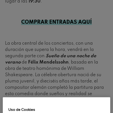
lugar a las
19:30
.
COMPRAR ENTRADAS AQUÍ
La obra central de los conciertos, con una
duración que supera la hora, vendrá en la
segunda parte con
Sueño de una noche de
verano
de
Félix Mendelssohn
, basada en la
obra de teatro homónima de William
Shakespeare. La célebre obertura nació de su
pluma juvenil, y dieciséis años más tarde, el
compositor alemán completó la partitura para
esta comedia donde sueños y realidad se
entrelazan en exaltación del amor, y que
encierra melodías tan universales como la
Uso de Cookies
Marcha nupcial
.
François López-Ferrer
, alumno