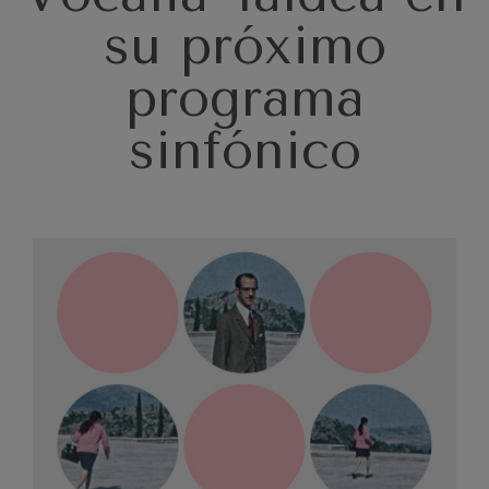
J. C. Arriaga: Los esclavos
felices. Obertura
su próximo
J. C. Arriaga
Joseph Haydn: Sinfonía nº83
programa
Joseph Haydn
El cant dels ocells
Popular / Pau Casals
sinfónico
Franz Schmidt: Sinfonía nº4
Franz Schmidt
Franz Schubert: Canción
nocturna en el bosque
Franz Schubert
Johannes Brahms: Sinfonía
nº2
Johannes Brahms
Antonin Dvorak: Sinfonía nº6
Antonin Dvorak
Johannes Brahms: Concierto
para piano nº1
Johannes Brahms
Ludwig van Beethoven:
Sinfonía nº2
Ludwig van Beethoven
Wolfgang Amadeus Mozart: