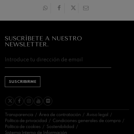
20:00 H.
20:0
Próximos
eventos
CONCIERTOS
SUSCRÍBETE A NUESTRO
Y
NEWSLETTER.
ENTRADAS
AGOSTO
1
2
3
4
5
6
7
8
9
10
11
12
13
14
1
SA
DO
LU
MA
MI
JU
VI
SA
DO
LU
MA
MI
JU
VI
S
SUSCRIBIRME
Transparencia
Área de contratación
Aviso legal
Política de privacidad
Condiciones generales de compra
Política de cookies
Sostenibilidad
Sistema Interno de Información