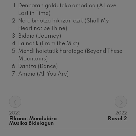
Concierto para violín nº5
Denboran galdutako amodioa (A Love
Wolfgang Amadeus Mozart
Lost in Time)​
Max Bruch: Kol nidrei
Max Bruch
Nere bihotza hik izan ezik (Shall My
Robert Schumann: Concierto
Heart not be Thine)
para violín
Bidaia (Journey)
Robert Schumann
Lainotik (From the Mist)
Gabriel Fauré: Pelléas et
Mélisande
Mendi haietatik haratago (Beyond These
Gabriel Fauré
Mountains)
Franz Schubert: Sinfonía nº9,
'La grande'
Dantza (Dance)
Franz Schubert
Amaia (All You Are)
Wolfgang Amadeus Mozart:
Concierto para clarinete
Wolfgang Amadeus Mozart
‹
›
2023
2022
Elkano: Mundubira 
Ravel 2
Musika Bidelagun
12
19
AGOSTO, 2026
AGO
MIÉRCOLES,
MIÉR