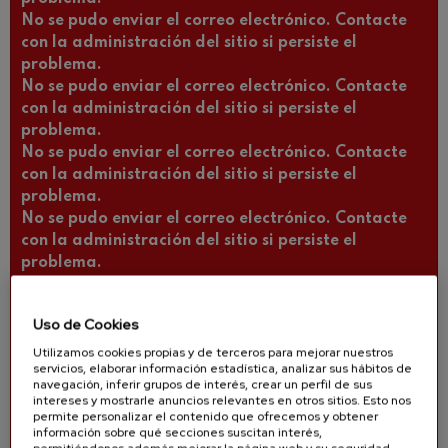
No se pudo enviar el correo electrónico. Contacte
con la administración del sitio si persiste el
problema.
No se pudo enviar el correo electrónico. Contacte
con la administración del sitio si persiste el
problema.
No se pudo enviar el correo electrónico. Contacte
con la administración del sitio si persiste el
problema.
No se pudo enviar el correo electrónico. Contacte
con la administración del sitio si persiste el
problema.
No se pudo enviar el correo electrónico. Contacte
con la administración del sitio si persiste el
Uso de Cookies
problema.
No se pudo enviar el correo electrónico. Contacte
Utilizamos cookies propias y de terceros para mejorar nuestros
servicios, elaborar información estadística, analizar sus hábitos de
con la administración del sitio si persiste el
navegación, inferir grupos de interés, crear un perfil de sus
problema.
intereses y mostrarle anuncios relevantes en otros sitios. Esto nos
permite personalizar el contenido que ofrecemos y obtener
No se pudo enviar el correo electrónico. Contacte
información sobre qué secciones suscitan interés,
con la administración del sitio si persiste el