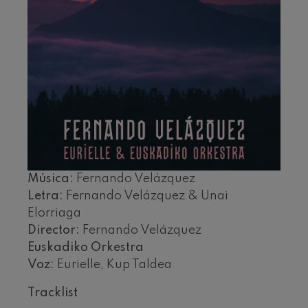
J. C. Arriaga: Los esclavos
felices. Obertura
J. C. Arriaga
Joseph Haydn: Sinfonía nº83
Joseph Haydn
El cant dels ocells
Popular / Pau Casals
Franz Schmidt: Sinfonía nº4
Franz Schmidt
Franz Schubert: Canción
nocturna en el bosque
Franz Schubert
Johannes Brahms: Sinfonía
nº2
Música:
Fernando Velázquez
Johannes Brahms
Letra:
Fernando Velázquez & Unai
Antonin Dvorak: Sinfonía nº6
Elorriaga
Antonin Dvorak
Director:
Fernando Velázquez
Johannes Brahms: Concierto
para piano nº1
Euskadiko Orkestra
Johannes Brahms
Voz:
Eurielle, Kup Taldea
Ludwig van Beethoven:
Sinfonía nº2
Ludwig van Beethoven
Tracklist
Wolfgang Amadeus Mozart: