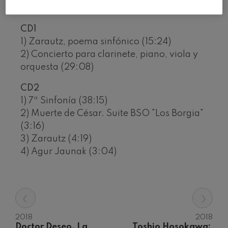
CD1
1) Zarautz, poema sinfónico (15:24)
2) Concierto para clarinete, piano, viola y
orquesta (29:08)
CD2
1) 7ª Sinfonía (38:15)
2) Muerte de César. Suite BSO "Los Borgia"
(3:16)
3) Zarautz (4:19)
4) Agur Jaunak (3:04)
‹
›
2018
2018
Doctor Deseo. La 
Toshio Hosokawa: 