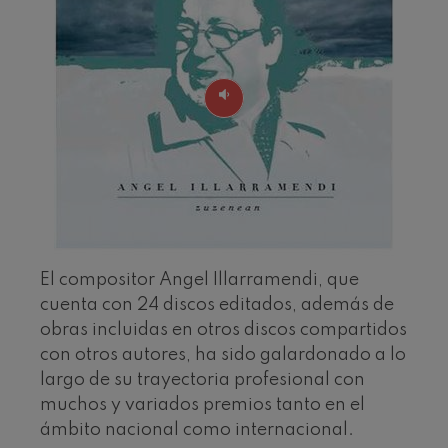
J. C. Arriaga: Los esclavos
felices. Obertura
J. C. Arriaga
Joseph Haydn: Sinfonía nº83
Joseph Haydn
El cant dels ocells
Popular / Pau Casals
Franz Schmidt: Sinfonía nº4
Franz Schmidt
Franz Schubert: Canción
nocturna en el bosque
Franz Schubert
Johannes Brahms: Sinfonía
nº2
Johannes Brahms
El compositor Angel Illarramendi, que
Antonin Dvorak: Sinfonía nº6
cuenta con 24 discos editados, además de
Antonin Dvorak
obras incluidas en otros discos compartidos
Johannes Brahms: Concierto
para piano nº1
con otros autores, ha sido galardonado a lo
Johannes Brahms
largo de su trayectoria profesional con
Ludwig van Beethoven:
Sinfonía nº2
muchos y variados premios tanto en el
Ludwig van Beethoven
ámbito nacional como internacional.
Wolfgang Amadeus Mozart: