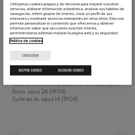
Concierto para violín nº5
Utilizamos cookies propias y de terceros para mejorar nuestros
Wolfgang Amadeus Mozart
servicios, elaborar información estadística, analizar sus hábitos de
Formato: CD
navegación, inferir grupos de interés, crear un perfil de sus
Max Bruch: Kol nidrei
Claves Records ©
intereses y mostrarle anuncios relevantes en otros sitios. Esto nos
Max Bruch
permite personalizar el contenido que ofrecemos y obtener
CD 50-9814
Robert Schumann: Concierto
información sobre qué secciones suscitan interés,
para violín
permitiéndonos además mejorar la página web y su seguridad.
Robert Schumann
Dans la mer: poema sinfónico, opus 20
Política de cookies
Gabriel Fauré: Pelléas et
(1904)
Mélisande
Gabriel Fauré
Fantasía para violoncello y orquesta (1908)
CONFIGURAR
Franz Schubert: Sinfonía nº9,
Hassan y Melihah: fantasía danza (1912)
'La grande'
Franz Schubert
Irurak bat, opus 35: rapsodia sobre 3
ACEPTAR COOKIES
RECHAZAR COOKIES
Wolfgang Amadeus Mozart:
cantos populares (1906)
Concierto para clarinete
Obertura sinfónica sobre un tema de canto
Wolfgang Amadeus Mozart
llano, opus 26 (1904)
Suite en la, opus 14 (1904)