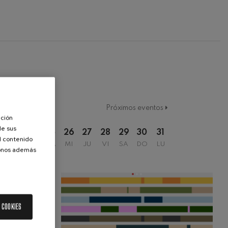
Próximos eventos
ación
de sus
2
23
24
25
26
27
28
29
30
31
el contenido
DO
LU
MA
MI
JU
VI
SA
DO
LU
donos además
 COOKIES