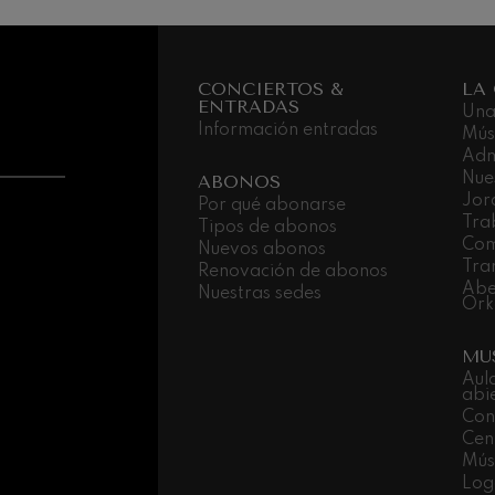
CONCIERTOS &
LA
ENTRADAS
Una
Información entradas
Mús
Adm
Nue
ABONOS
Jor
Por qué abonarse
Tra
Tipos de abonos
Com
Nuevos abonos
Tra
Renovación de abonos
Abe
Nuestras sedes
Ork
MU
Aul
abi
Con
Cen
Músi
Log