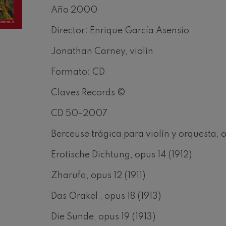
Año 2000
iaciones sinfónicas
Director: Enrique García Asensio
fonía nº4
Jonathan Carney, violín
Formato: CD
 Los esclavos felices. Obertura
Claves Records ©
 Sinfonía nº83
CD 50-2007
Berceuse trágica para violín y orquesta, op
ells
Casals
Erotische Dichtung, opus 14 (1912)
Zharufa, opus 12 (1911)
: Sinfonía nº4
Das Orakel , opus 18 (1913)
t: Canción nocturna en el
Die Sünde, opus 19 (1913)