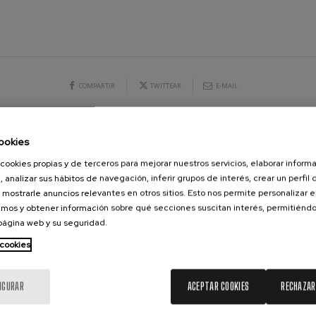
19
2026
AGOSTO, 2026
, 20:00
MIÉRCOLES, 20:00
ms: Sinfonía nº2
H.
ms
k: Sinfonía nº6
COMPARTIR
TWITTEAR
E-MAIL
k
ms: Concierto para piano nº1
ms
ookies
CONCIERTOS Y ENTRADAS
AGOSTO
cookies propias y de terceros para mejorar nuestros servicios, elaborar inform
ethoven: Sinfonía nº2
ethoven
, analizar sus hábitos de navegación, inferir grupos de interés, crear un perfil 
10
11
12
13
14
15
16
17
18
19
20
21
2
 mostrarle anuncios relevantes en otros sitios. Esto nos permite personalizar 
LU
MA
MI
JU
VI
SA
DO
LU
MA
MI
JU
VI
SA
mos y obtener información sobre qué secciones suscitan interés, permitién
deus Mozart: Concierto para
 página web y su seguridad.
deus Mozart
 cookies
 nidrei
IGURAR
ACEPTAR COOKIES
RECHAZAR
nn: Concierto para violín