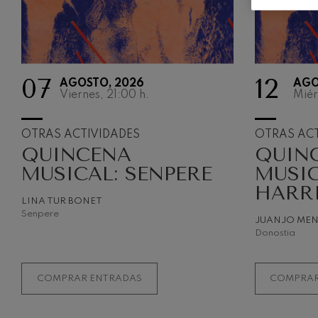
Robert Schuma
Gabriel Fauré:
Gabriel Fauré
07
12
AGOSTO, 2026
AGO
Franz Schubert
Viernes, 21:00
h.
Miér
Franz Schubert
Wolfgang Ama
OTRAS ACTIVIDADES
OTRAS ACT
clarinete
QUINCENA
QUIN
Wolfgang Ama
MUSICAL: SENPERE
MUSIC
HARR
LINA TUR BONET
Senpere
JUANJO ME
Donostia
COMPRAR ENTRADAS
COMPRAR