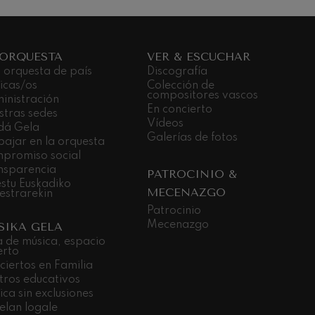
 ORQUESTA
VER & ESCUCHAR
 orquesta de país
Discografía
icas/os
Colección de
compositores vascos
inistración
En concierto
stras sedes
Vídeos
dá Gela
Galerías de fotos
bajar en la orquesta
promiso social
nsparencia
PATROCINIO &
stu Euskadiko
MECENAZGO
estrarekin
Patrocinio
Mecenazgo
SIKA GELA
a de música, espacio
erto
ciertos en Familia
tros educativos
ca sin exclusiones
elan logale