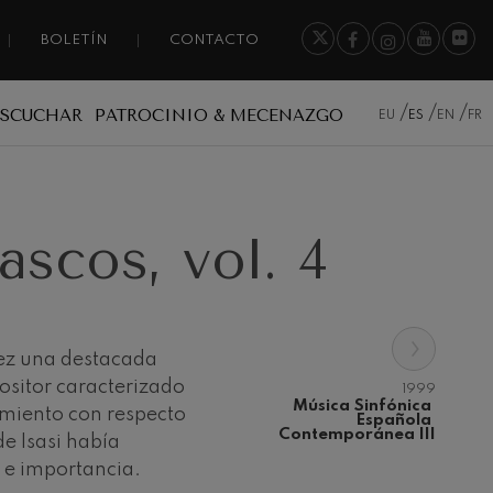
BOLETÍN
CONTACTO
ESCUCHAR
PATROCINIO & MECENAZGO
EU
ES
EN
FR
scos, vol. 4
›
vez una destacada
ositor caracterizado
1999
Música Sinfónica 
iamiento con respecto
Española 
Contemporánea III
de Isasi había
a e importancia.