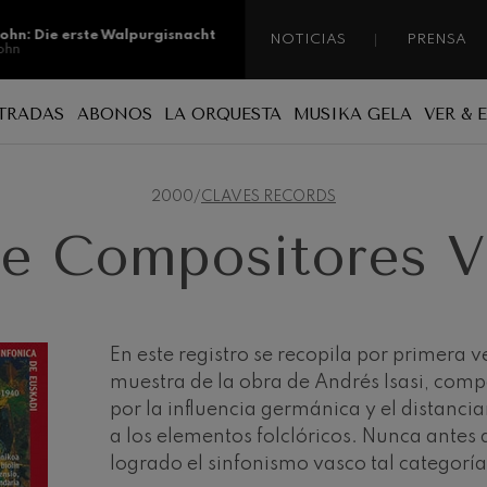
sohn: Die erste Walpurgisnacht
NOTICIAS
PRENSA
ohn
sohn: Die erste Walpurgisnacht
TRADAS
ABONOS
LA ORQUESTA
MUSIKA GELA
VER & 
ohn
o
Por qué abonarse
Patrocinio
Una orquesta de país
ss: Tod und Verklärung
s
2000
/
CLAVES RECORDS
e compositores vascos
Tipos de abonos
Mecenazgo
Músicas/os
e Compositores Va
ian Bach: Ich Habe Genug
o
Nuevos abonos
Administración
ian Bach
Renovación de abonos
Nuestras sedes
ini di Roma
 fotos
Nuestras sedes
Jordá Gela
En este registro se recopila por primera 
Trabajar en la orquesta
muestra de la obra de Andrés Isasi, comp
Fontane di Roma
Compromiso social
por la influencia germánica y el distanc
a los elementos folclóricos. Nunca antes 
Transparencia
Concierto para violonchelo
logrado el sinfonismo vasco tal categorí
Abestu Euskadiko Orkestrarekin