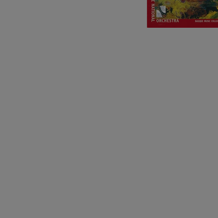
C. Franck: Var
C. Franck
J. Brahms: Sin
J. Brahms
J. C. Arriaga:
J. C. Arriaga
Joseph Haydn:
Joseph Haydn
El cant dels oc
Popular / Pau 
Franz Schmidt
Franz Schmidt
Franz Schuber
bosque
Franz Schubert