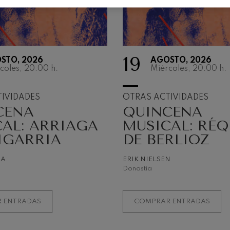
nn
 Pelléas et Mélisande
19
STO, 2026
AGOSTO, 2026
: Sinfonía nº9, 'La grande'
coles, 20:00
h.
Miércoles, 20:00
h.
deus Mozart: Concierto para
IVIDADES
OTRAS ACTIVIDADES
CENA
QUINCENA
deus Mozart
AL: ARRIAGA
MUSICAL: RÉ
IGARRIA
DE BERLIOZ
NA
ERIK NIELSEN
Donostia
 ENTRADAS
COMPRAR ENTRADAS