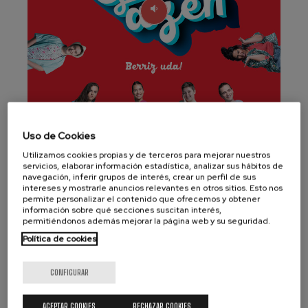
J. C. Arriaga: Los esclavos
felices. Obertura
J. C. Arriaga
Joseph Haydn: Sinfonía nº83
Joseph Haydn
El cant dels ocells
Popular / Pau Casals
Franz Schmidt: Sinfonía nº4
Franz Schmidt
Franz Schubert: Canción
Uso de Cookies
nocturna en el bosque
Este disco reúne versiones de 13 temas de
Franz Schubert
Utilizamos cookies propias y de terceros para mejorar nuestros
diferentes grupos vascos que se incluyen en
Johannes Brahms: Sinfonía
servicios, elaborar información estadística, analizar sus hábitos de
nº2
navegación, inferir grupos de interés, crear un perfil de sus
la temporada 4.0 de la teleserie de ETB
Johannes Brahms
intereses y mostrarle anuncios relevantes en otros sitios. Esto nos
“Go!azen”. Incluye la versión sinfónica de
permite personalizar el contenido que ofrecemos y obtener
Antonin Dvorak: Sinfonía nº6
información sobre qué secciones suscitan interés,
Antonin Dvorak
“Goazen”, firmada por Fernando Velázquez
permitiéndonos además mejorar la página web y su seguridad.
Johannes Brahms: Concierto
e interpretada por la Orquesta sinfónica de
Política de cookies
para piano nº1
Euskadi.
Johannes Brahms
Ludwig van Beethoven:
CONFIGURAR
Sinfonía nº2
Ludwig van Beethoven
Wolfgang Amadeus Mozart:
ACEPTAR COOKIES
RECHAZAR COOKIES