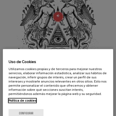
J. C. Arriaga: Los esclavos
felices. Obertura
J. C. Arriaga
Joseph Haydn: Sinfonía nº83
Joseph Haydn
El cant dels ocells
Popular / Pau Casals
Franz Schmidt: Sinfonía nº4
Franz Schmidt
Franz Schubert: Canción
nocturna en el bosque
Franz Schubert
Uso de Cookies
Johannes Brahms: Sinfonía
nº2
Zea Mays celebra su 20 aniversario con un
Utilizamos cookies propias y de terceros para mejorar nuestros
Johannes Brahms
servicios, elaborar información estadística, analizar sus hábitos de
disco que incluye remixes de sus canciones
Antonin Dvorak: Sinfonía nº6
navegación, inferir grupos de interés, crear un perfil de sus
realizados por, entre otros, Belako, WAS,
Antonin Dvorak
intereses y mostrarle anuncios relevantes en otros sitios. Esto nos
permite personalizar el contenido que ofrecemos y obtener
Grises, El_Txef_A, etc.; la grabación del
Johannes Brahms: Concierto
información sobre qué secciones suscitan interés,
para piano nº1
concierto que ofrecieron el 12 de diciembre
permitiéndonos además mejorar la página web y su seguridad.
Johannes Brahms
de 2015 en el Kafe Antzokia de Bilbao y los
Política de cookies
Ludwig van Beethoven:
Sinfonía nº2
vídeos de tres de sus temas versionados por
Ludwig van Beethoven
Fernando Velázquez e interpretados junto a
CONFIGURAR
Wolfgang Amadeus Mozart: