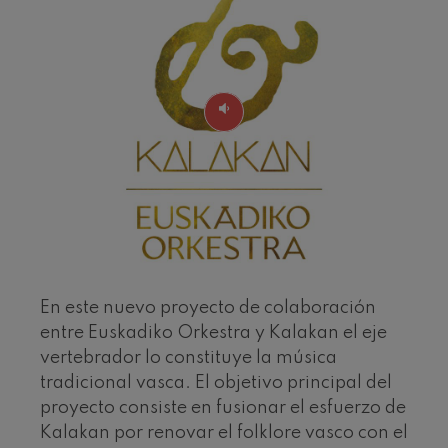
J. C. Arriaga: Los esclavos
felices. Obertura
J. C. Arriaga
Joseph Haydn: Sinfonía nº83
Joseph Haydn
El cant dels ocells
Popular / Pau Casals
Franz Schmidt: Sinfonía nº4
Franz Schmidt
Franz Schubert: Canción
nocturna en el bosque
Franz Schubert
Johannes Brahms: Sinfonía
nº2
Johannes Brahms
Antonin Dvorak: Sinfonía nº6
En este nuevo proyecto de colaboración
Antonin Dvorak
entre Euskadiko Orkestra y Kalakan el eje
Johannes Brahms: Concierto
para piano nº1
vertebrador lo constituye la música
Johannes Brahms
tradicional vasca. El objetivo principal del
Ludwig van Beethoven:
Sinfonía nº2
proyecto consiste en fusionar el esfuerzo de
Ludwig van Beethoven
Kalakan por renovar el folklore vasco con el
Wolfgang Amadeus Mozart: