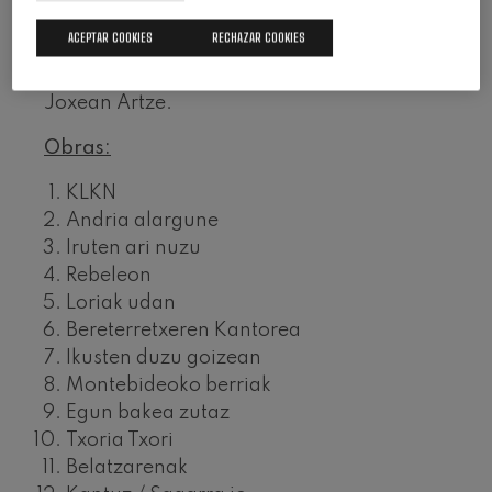
creadas expresamente para este proyecto,
ACEPTAR COOKIES
RECHAZAR COOKIES
así como una versión completamente
distinta de
Txoria Txori
de Mikel Laboa y
Joxean Artze.
Obras:
KLKN
Andria alargune
Iruten ari nuzu
Rebeleon
Loriak udan
Bereterretxeren Kantorea
Ikusten duzu goizean
Montebideoko berriak
Egun bakea zutaz
Txoria Txori
Belatzarenak