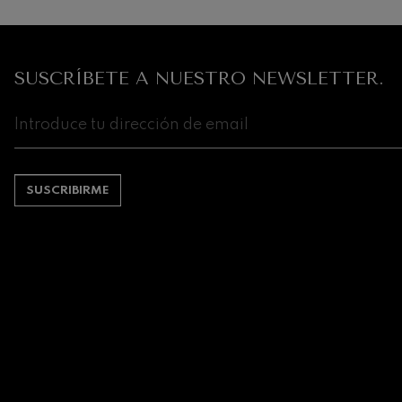
Robert Schuma
Gabriel Fauré:
Gabriel Fauré
SUSCRÍBETE A NUESTRO NEWSLETTER.
Franz Schubert
Franz Schubert
Wolfgang Ama
clarinete
Wolfgang Ama
SUSCRIBIRME