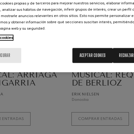
cookies propias y de terceros para mejorar nuestros servicios, elaborar inform
, analizar sus hábitos de navegación, inferir grupos de interés, crear un perfil 
ms: Sinfonía nº2
 mostrarle anuncios relevantes en otros sitios. Esto nos permite personalizar 
ms
mos y obtener información sobre qué secciones suscitan interés, permitién
 página web y su seguridad.
k: Sinfonía nº6
19
STO, 2026
AGOSTO, 2026
k
 cookies
coles, 20:00
h.
Miércoles, 20:00
h.
ms: Concierto para piano nº1
IGURAR
ACEPTAR COOKIES
RECHAZAR
ms
IVIDADES
OTRAS ACTIVIDADES
CENA
QUINCENA
ethoven: Sinfonía nº2
AL: ARRIAGA
MUSICAL: RÉ
ethoven
IGARRIA
DE BERLIOZ
deus Mozart: Concierto para
NA
ERIK NIELSEN
deus Mozart
Donostia
 nidrei
 ENTRADAS
COMPRAR ENTRADAS
nn: Concierto para violín