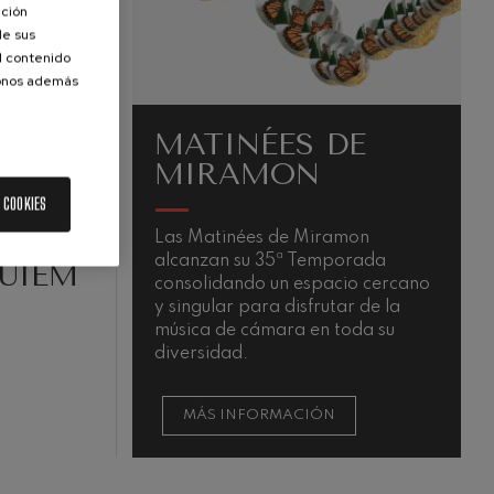
ación
de sus
el contenido
donos además
MATINÉES DE
MIRAMON
 COOKIES
Las Matinées de Miramon
L
alcanzan su 35ª Temporada
v
QUIEM
consolidando un espacio cercano
e
y singular para disfrutar de la
V
música de cámara en toda su
c
diversidad.
a
MÁS INFORMACIÓN