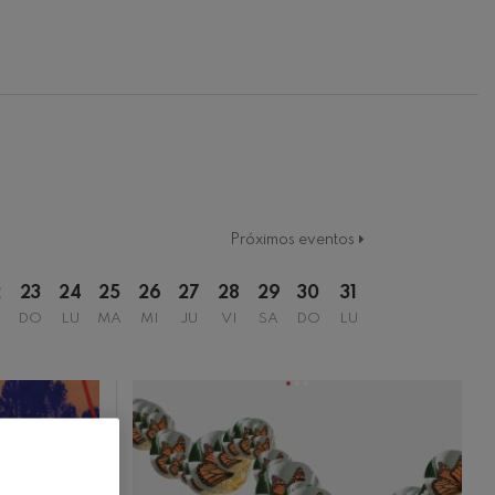
Próximos eventos
2
23
24
25
26
27
28
29
30
31
DO
LU
MA
MI
JU
VI
SA
DO
LU