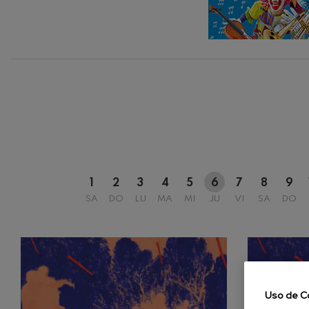
12
AGOSTO, 
C. Franck: Var
MIÉRCOLES
C. Franck
H.
J. Brahms: Sin
J. Brahms
J. C. Arriaga:
J. C. Arriaga
Joseph Haydn:
Joseph Haydn
1
2
3
4
5
6
7
8
9
El cant dels oc
SA
DO
LU
MA
MI
JU
VI
SA
DO
Popular / Pau 
Franz Schmidt
Franz Schmidt
Franz Schuber
Uso de C
bosque
Franz Schubert