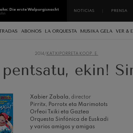
sohn: Die erste Walpurgisnacht
NOTICIAS
PRENSA
ohn
sohn: Die erste Walpurgisnacht
TRADAS
ABONOS
LA ORQUESTA
MUSIKA GELA
VER & 
ohn
o
Por qué abonarse
Patrocinio
Una orquesta de país
ss: Tod und Verklärung
s
2014
/
KATXIPORRETA KOOP. E.
e compositores vascos
Tipos de abonos
Mecenazgo
Músicas/os
 pentsatu, ekin! S
ian Bach: Ich Habe Genug
o
Nuevos abonos
Administración
ian Bach
Renovación de abonos
Nuestras sedes
ini di Roma
 fotos
Nuestras sedes
Jordá Gela
Xabier Zabala,
director
Trabajar en la orquesta
Pirritx, Porrotx eta Marimotots
Fontane di Roma
Compromiso social
Orfeoi Txiki eta Gaztea
Orquesta Sinfónica de Euskadi
Transparencia
Concierto para violonchelo
y varios amigos y amigas
Abestu Euskadiko Orkestrarekin