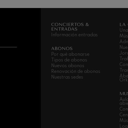
nn
 Pelléas et Mélisande
CONCIERTOS &
LA
ENTRADAS
Una
: Sinfonía nº9, 'La grande'
Información entradas
Mús
Adm
Nue
ABONOS
deus Mozart: Concierto para
Jor
Por qué abonarse
Tra
Tipos de abonos
deus Mozart
Com
Nuevos abonos
Tra
Renovación de abonos
Abe
Nuestras sedes
Ork
MU
Aul
abi
Con
Cen
Músi
Log