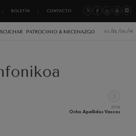
BOLETÍN
CONTACTO
ESCUCHAR
PATROCINIO & MECENAZGO
EU
ES
EN
FR
infonikoa
›
2014
Ocho Apellidos Vascos