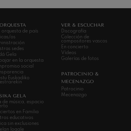
 ORQUESTA
VER & ESCUCHAR
 orquesta de país
Discografía
icas/os
Colección de
compositores vascos
inistración
En concierto
stras sedes
Vídeos
dá Gela
Galerías de fotos
bajar en la orquesta
promiso social
nsparencia
PATROCINIO &
stu Euskadiko
MECENAZGO
estrarekin
Patrocinio
Mecenazgo
SIKA GELA
a de música, espacio
erto
ciertos en Familia
tros educativos
ca sin exclusiones
elan logale