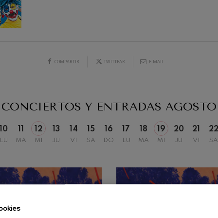
19
2026
AGOSTO, 2026
iaciones sinfónicas
, 20:00
MIÉRCOLES, 20:00
H.
fonía nº4
COMPARTIR
TWITTEAR
E-MAIL
 Los esclavos felices. Obertura
CONCIERTOS Y ENTRADAS
AGOSTO
 Sinfonía nº83
10
11
12
13
14
15
16
17
18
19
20
21
2
ells
LU
MA
MI
JU
VI
SA
DO
LU
MA
MI
JU
VI
SA
Casals
: Sinfonía nº4
t: Canción nocturna en el
ookies