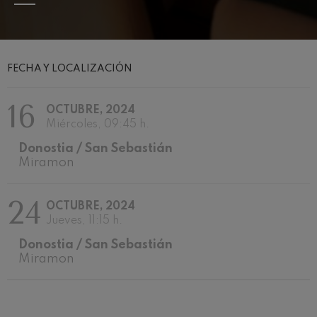
Concierto para violín nº5
Wolfgang Amadeus Mozart
Max Bruch: Kol nidrei
Max Bruch
Robert Schumann: Concierto
FECHA Y LOCALIZACIÓN
para violín
Robert Schumann
Gabriel Fauré: Pelléas et
16
OCTUBRE, 2024
Mélisande
Gabriel Fauré
Miércoles, 09:45 h.
Franz Schubert: Sinfonía nº9,
Donostia / San Sebastián
'La grande'
Franz Schubert
Miramon
Wolfgang Amadeus Mozart:
Concierto para clarinete
Wolfgang Amadeus Mozart
24
OCTUBRE, 2024
Jueves, 11:15 h.
Donostia / San Sebastián
Miramon