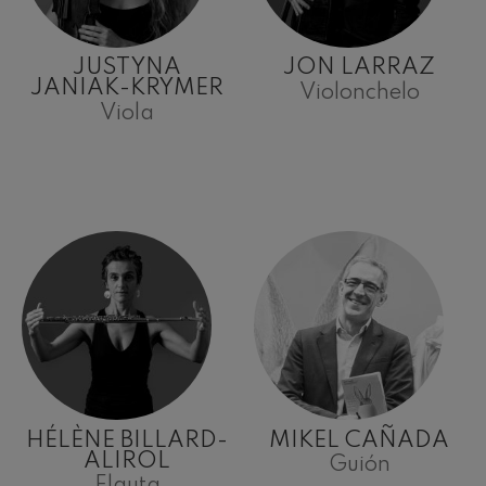
JUSTYNA
JON LARRAZ
JANIAK-KRYMER
Violonchelo
Viola
HÉLÈNE BILLARD-
MIKEL CAÑADA
ALIROL
Guión