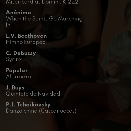
Misericordias Domini, K.222
J. C. Arriaga: Los esclavos
felices. Obertura
J. C. Arriaga
Anónimo
Joseph Haydn: Sinfonía nº83
When the Saints Go Marching
Joseph Haydn
In
El cant dels ocells
Popular / Pau Casals
L.V. Beethoven
Franz Schmidt: Sinfonía nº4
Himno Europeo
Franz Schmidt
C. Debussy
Franz Schubert: Canción
nocturna en el bosque
Syrinx
Franz Schubert
Johannes Brahms: Sinfonía
Popular
nº2
Aldapeko
Johannes Brahms
Antonin Dvorak: Sinfonía nº6
J. Buys
Antonin Dvorak
Quinteto de Navidad
Johannes Brahms: Concierto
para piano nº1
P.I. Tchaikovsky
Johannes Brahms
Danza china (Cascanueces)
Ludwig van Beethoven:
Sinfonía nº2
Ludwig van Beethoven
Wolfgang Amadeus Mozart: