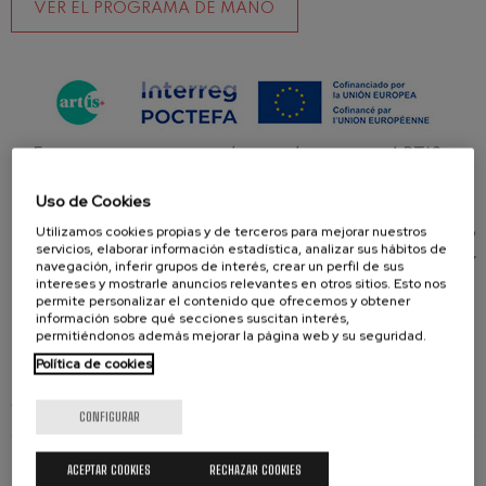
VER EL PROGRAMA DE MANO
Este concierto se inscribe en el proyecto ARTIS+,
que está cofinanciado al 65% por la Unión Europea
Uso de Cookies
a través del Programa Interreg VI-A España-
Utilizamos cookies propias y de terceros para mejorar nuestros
Francia-Andorra (POCTEFA 2021-2027). El objetivo
servicios, elaborar información estadística, analizar sus hábitos de
del POCTEFA es reforzar la integración económica y
navegación, inferir grupos de interés, crear un perfil de sus
intereses y mostrarle anuncios relevantes en otros sitios. Esto nos
social de la zona fronteriza España-Francia-
permite personalizar el contenido que ofrecemos y obtener
Andorra.
información sobre qué secciones suscitan interés,
permitiéndonos además mejorar la página web y su seguridad.
Política de cookies
ARTISTAS
CONFIGURAR
ACEPTAR COOKIES
RECHAZAR COOKIES