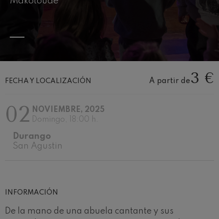
Makotoudé
Concierto para violín nº5
Wolfgang Amadeus Mozart
Max Bruch: Kol nidrei
Max Bruch
Robert Schumann: Concierto
para violín
Robert Schumann
Gabriel Fauré: Pelléas et
3 €
Mélisande
A partir de
FECHA Y LOCALIZACIÓN
Gabriel Fauré
Franz Schubert: Sinfonía nº9,
'La grande'
02
NOVIEMBRE, 2025
Franz Schubert
Domingo, 18:00 h.
Wolfgang Amadeus Mozart:
Concierto para clarinete
Durango
Wolfgang Amadeus Mozart
San Agustin
INFORMACIÓN
De la mano de una abuela cantante y sus