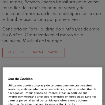
recuerdos,
Ilargiari kantari
transitará por diversas
melodías de la música popular vasca y de
canciones famosas de la increíble época en la que
el hombre pisó la luna por primera vez.
Concierto en Familia, dirigido a niñas/os de entre
3 y 6 años. Organizado en el marco de la
Quincena Musical de Durango.
VER EL PROGRAMA DE MANO
Uso de Cookies
Este concierto se inscribe en el proyecto ARTIS+,
Utilizamos cookies propias y de terceros para mejorar nuestros
servicios, elaborar información estadística, analizar sus hábitos de
que está cofinanciado al 65% por la Unión Europea
navegación, inferir grupos de interés, crear un perfil de sus
a través del Programa Interreg VI-A España-
intereses y mostrarle anuncios relevantes en otros sitios. Esto nos
permite personalizar el contenido que ofrecemos y obtener
Francia-Andorra (POCTEFA 2021-2027). El objetivo
información sobre qué secciones suscitan interés,