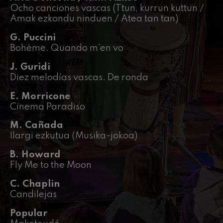
J. C. Arriaga: Los esclavos
Ocho canciones vascas (Ttun, kurrun kuttun /
felices. Obertura
J. C. Arriaga
Amak ezkondu ninduen / Atea tan tan)
Joseph Haydn: Sinfonía nº83
G. Puccini
Joseph Haydn
Bohème. Quando m'en vo
El cant dels ocells
Popular / Pau Casals
J. Guridi
Franz Schmidt: Sinfonía nº4
Diez melodías vascas. De ronda
Franz Schmidt
Franz Schubert: Canción
E. Morricone
nocturna en el bosque
Cinema Paradiso
Franz Schubert
Johannes Brahms: Sinfonía
M. Cañada
nº2
Johannes Brahms
Ilargi ezkutua (Musika-jokoa)
Antonin Dvorak: Sinfonía nº6
Antonin Dvorak
B. Howard
Fly Me to the Moon
Johannes Brahms: Concierto
para piano nº1
Johannes Brahms
C. Chaplin
Candilejas
Ludwig van Beethoven:
Sinfonía nº2
Ludwig van Beethoven
Popular
Wolfgang Amadeus Mozart: