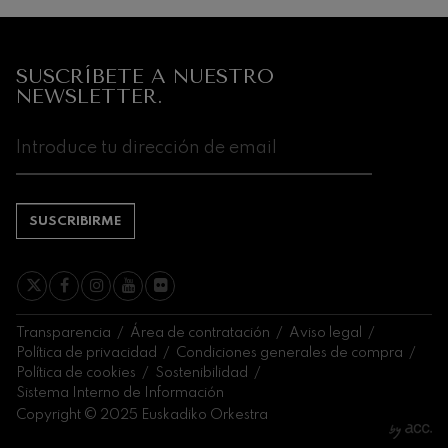
Próximos
eventos
CONCIERTOS
SUSCRÍBETE A NUESTRO
Y
NEWSLETTER.
ENTRADAS
AGOSTO
1
2
3
4
5
6
7
8
9
10
11
12
13
14
1
SA
DO
LU
MA
MI
JU
VI
SA
DO
LU
MA
MI
JU
VI
S
SUSCRIBIRME
Transparencia
Área de contratación
Aviso legal
Política de privacidad
Condiciones generales de compra
Política de cookies
Sostenibilidad
Sistema Interno de Información
Copyright © 2025 Euskadiko Orkestra