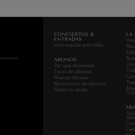
CONCIERTOS &
LA
ENTRADAS
Una
Información entradas
Mús
Adm
Nue
ABONOS
Jor
Por qué abonarse
Tra
Tipos de abonos
Com
Nuevos abonos
Tra
Renovación de abonos
Abe
Nuestras sedes
Ork
MU
Aul
abi
Con
Cen