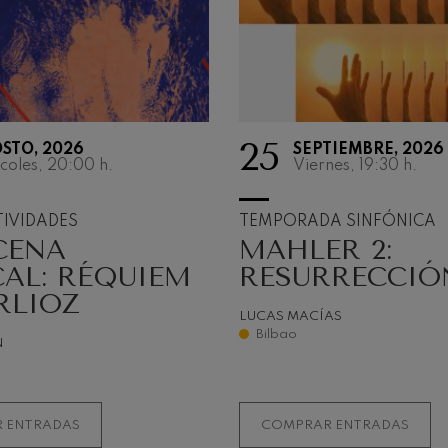
25
STO, 2026
SEPTIEMBRE, 2026
TEMPOR
coles, 20:00
h.
Viernes, 19:30
h.
SINFÓNI
IVIDADES
TEMPORADA SINFÓNICA
CENA
MAHLER 2:
La música existe 
vibra. Porque una
AL: RÉQUIEM
RESURRECCIÓ
en movimiento y s
RLIOZ
Vibrar es estreme
LUCAS MACÍAS
conmoverse inten
Bilbao
N
algo.
MÁS INFORMAC
 ENTRADAS
COMPRAR ENTRADAS