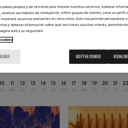
nn
cookies propias y de terceros para mejorar nuestros servicios, elaborar inform
, analizar sus hábitos de navegación, inferir grupos de interés, crear un perfil 
19
 Pelléas et Mélisande
2026
AGOSTO, 2026
 mostrarle anuncios relevantes en otros sitios. Esto nos permite personalizar 
, 20:00
MIÉRCOLES, 20:00
H.
mos y obtener información sobre qué secciones suscitan interés, permitién
 página web y su seguridad.
: Sinfonía nº9, 'La grande'
 cookies
deus Mozart: Concierto para
IGURAR
ACEPTAR COOKIES
RECHAZAR
deus Mozart
CONCIERTOS Y ENTRADAS
AGOSTO
10
11
12
13
14
15
16
17
18
19
20
21
2
LU
MA
MI
JU
VI
SA
DO
LU
MA
MI
JU
VI
SA