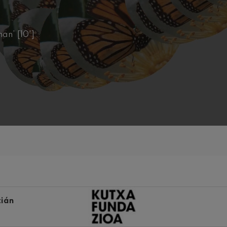
iaciones sinfónicas
an’ [10']
fonía nº4
 Los esclavos felices. Obertura
 Sinfonía nº83
ells
Casals
: Sinfonía nº4
tián
t: Canción nocturna en el