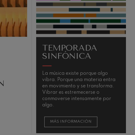
ADA
OTRAS
CA
ACTIVIDADES
porque algo
La Orquesta como activo cultural-
 materia entra
musical
N
e transforma.
cerse o
samente por
IÓN
MÁS INFORMACIÓN