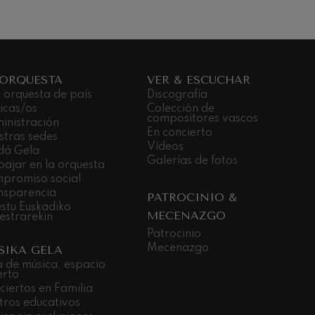
 ORQUESTA
VER & ESCUCHAR
 orquesta de país
Discografía
icas/os
Colección de
compositores vascos
inistración
En concierto
stras sedes
Vídeos
dá Gela
Galerías de fotos
bajar en la orquesta
promiso social
nsparencia
PATROCINIO &
stu Euskadiko
MECENAZGO
estrarekin
Patrocinio
Mecenazgo
SIKA GELA
a de música, espacio
erto
ciertos en Familia
tros educativos