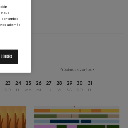
ación
de sus
el contenido
donos además
 COOKIES
Próximos eventos
2
23
24
25
26
27
28
29
30
31
DO
LU
MA
MI
JU
VI
SA
DO
LU