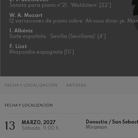
Sonata para piano nº21, ‘Waldstein’ [22']
C. Franck: Var
C. Franck
W. A. Mozart
12 variaciones de piano sobre ‘Ah vous dirai-je, Mam
J. Brahms: Sin
I. Albéniz
J. Brahms
Suite española, ‘Sevilla (Sevillana)' [4']
F. Liszt
J. C. Arriaga:
Rhapsodie espagnole [15']
J. C. Arriaga
Joseph Haydn:
Joseph Haydn
FECHA Y LOCALIZACIÓN
ARTISTAS
El cant dels oc
Popular / Pau 
FECHA Y LOCALIZACIÓN
Franz Schmidt
Franz Schmidt
13
Donostia / San Sebas
MARZO, 2027
Miramon
Franz Schuber
Sábado, 11:00 h.
bosque
Franz Schubert