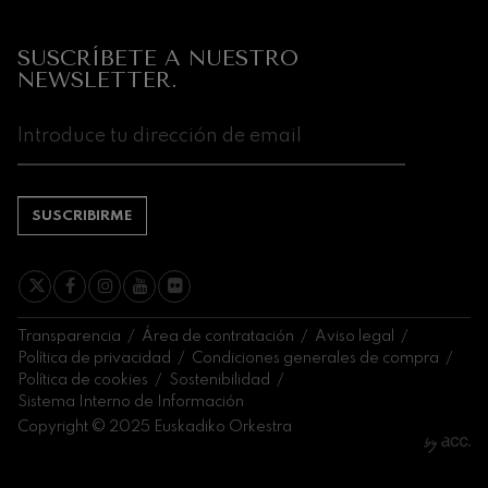
Próximos
eventos
CONCIERTOS
SUSCRÍBETE A NUESTRO
Y
NEWSLETTER.
ENTRADAS
AGOSTO
1
2
3
4
5
6
7
8
9
10
11
12
13
14
1
SA
DO
LU
MA
MI
JU
VI
SA
DO
LU
MA
MI
JU
VI
S
SUSCRIBIRME
Transparencia
Área de contratación
Aviso legal
Política de privacidad
Condiciones generales de compra
Política de cookies
Sostenibilidad
Sistema Interno de Información
Copyright © 2025 Euskadiko Orkestra