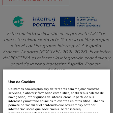
Este concierto se inscribe en el proyecto ARTIS+,
que está cofinanciado al 65% por la Unión Europea
a través del Programa Interreg VI-A España-
Francia-Andorra (POCTEFA 2021-2027). El objetivo
del POCTEFA es reforzar la integración económica y
social de la zona fronteriza España-Francia-
Andorra.
Uso de Cookies
Utilizamos cookies propias y de terceros para mejorar nuestros
ARTISTAS
servicios, elaborar información estadística, analizar sus hábitos de
navegación, inferir grupos de interés, crear un perfil de sus
intereses y mostrarle anuncios relevantes en otros sitios. Esto nos
permite personalizar el contenido que ofrecemos y obtener
información sobre qué secciones suscitan interés,