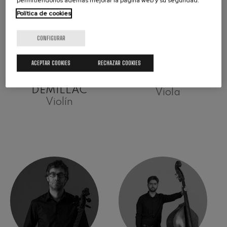
permitiéndonos además mejorar la página web y su seguridad.
Política de cookies
CONFIGURAR
ACEPTAR COOKIES
RECHAZAR COOKIES
VIRGILE
MONIKA MAZUR
DEMILLAC
Viola
Violín