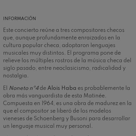
Concierto para violín nº5
Wolfgang Amadeus Mozart
Max Bruch: Kol nidrei
INFORMACIÓN
Max Bruch
Robert Schumann: Concierto
Este concierto reúne a tres compositores checos
para violín
Robert Schumann
que, aunque profundamente enraizados en la
Gabriel Fauré: Pelléas et
cultura popular checa, adoptaron lenguajes
Mélisande
musicales muy distintos. El programa pone de
Gabriel Fauré
relieve los múltiples rostros de la música checa del
Franz Schubert: Sinfonía nº9,
'La grande'
siglo pasado, entre neoclasicismo, radicalidad y
Franz Schubert
nostalgia.
Wolfgang Amadeus Mozart:
Concierto para clarinete
Wolfgang Amadeus Mozart
El
Noneto nº4
de
Alois Haba
es probablemente la
obra más vanguardista de esta Matinée.
Compuesta en 1964, es una obra de madurez en la
que el compositor se liberó de los modelos
vieneses de Schoenberg y Busoni para desarrollar
un lenguaje musical muy personal.