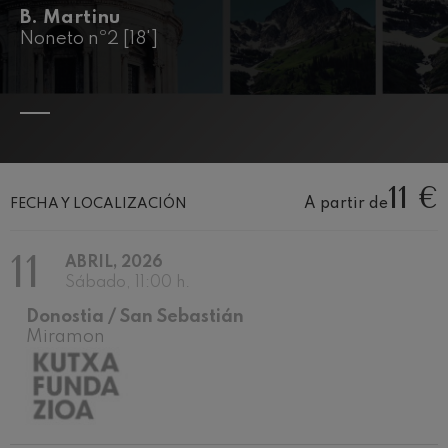
J. C. Arriaga: Los esclavos
B. Martinu
felices. Obertura
J. C. Arriaga
Noneto nº2 [18']
Joseph Haydn: Sinfonía nº83
Joseph Haydn
El cant dels ocells
Popular / Pau Casals
Franz Schmidt: Sinfonía nº4
Franz Schmidt
Franz Schubert: Canción
11 €
nocturna en el bosque
A partir de
FECHA Y LOCALIZACIÓN
Franz Schubert
Johannes Brahms: Sinfonía
nº2
11
ABRIL, 2026
Johannes Brahms
Sábado, 11:00 h.
Antonin Dvorak: Sinfonía nº6
Antonin Dvorak
Donostia / San Sebastián
Miramon
Johannes Brahms: Concierto
para piano nº1
Johannes Brahms
Ludwig van Beethoven:
Sinfonía nº2
Ludwig van Beethoven
Wolfgang Amadeus Mozart: