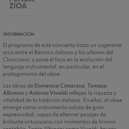
Concierto para violín nº5
Wolfgang Amadeus Mozart
Max Bruch: Kol nidrei
Max Bruch
Robert Schumann: Concierto
para violín
Robert Schumann
INFORMACIÓN
Gabriel Fauré: Pelléas et
El programa de este concierto traza un sugerente
Mélisande
Gabriel Fauré
arco entre el Barroco italiano y los albores del
Franz Schubert: Sinfonía nº9,
Clasicismo, y pone el foco en la evolución del
'La grande'
Franz Schubert
lenguaje instrumental, en particular, en el
Wolfgang Amadeus Mozart:
protagonismo del oboe.
Concierto para clarinete
Wolfgang Amadeus Mozart
Las obras de
Domenico Cimarosa
,
Tomaso
Albinoni
y
Antonio Vivaldi
reflejan la riqueza y
vitalidad de la tradición italiana. En ellas, el oboe
emerge como instrumento solista de gran
expresividad, capaz de alternar pasajes de
brillante virtuosismo con momentos de lirismo