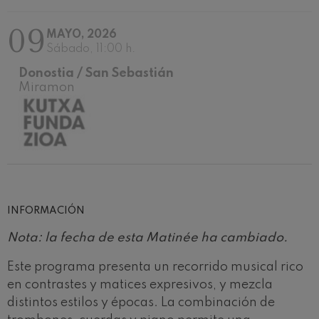
Concierto para violín nº5
Wolfgang Amadeus Mozart
09
MAYO, 2026
Max Bruch: Kol nidrei
Max Bruch
Sábado, 11:00 h.
Robert Schumann: Concierto
Donostia / San Sebastián
para violín
Robert Schumann
Miramon
Gabriel Fauré: Pelléas et
Mélisande
Gabriel Fauré
Franz Schubert: Sinfonía nº9,
'La grande'
Franz Schubert
Wolfgang Amadeus Mozart:
Concierto para clarinete
Wolfgang Amadeus Mozart
INFORMACIÓN
Nota: la fecha de esta Matinée ha cambiado.
Este programa presenta un recorrido musical rico
en contrastes y matices expresivos, y mezcla
distintos estilos y épocas. La combinación de