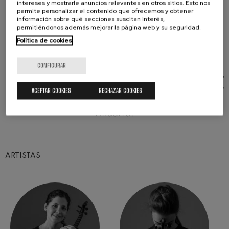
intereses y mostrarle anuncios relevantes en otros sitios. Esto nos
permite personalizar el contenido que ofrecemos y obtener
información sobre qué secciones suscitan interés,
permitiéndonos además mejorar la página web y su seguridad.
Este concierto se inscribe en el proyecto ARTIS+,
Política de cookies
que está cofinanciado al 65% por la Unión Europea
a través del Programa Interreg VI-A España-
CONFIGURAR
Francia-Andorra (POCTEFA 2021-2027). El objetivo
del POCTEFA es reforzar la integración económica y
ACEPTAR COOKIES
RECHAZAR COOKIES
social de la zona fronteriza España-Francia-
Andorra.
ARTISTAS