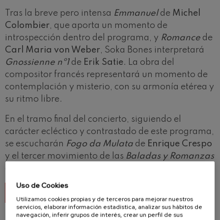
Tras la breve pero intensa
Emmanuel
de
Michel
Colombier
, que aporta un momento de
introspección dentro del programa, y
Romance
de
Carl Maria von Weber
, Soka Bones interpretará
Gnossienne nº1
de
Erik Satie
. La obra del
compositor francés representará un momento de
contemplación y misterio, con su armonía etérea y
su ritmo libre.
En el tramo final del concierto, siguiendo el
carácter ecléctico y contrastado de este programa,
se escucharán
Fogo da Mulata
de
Enrique Crespo
y el tercer movimiento de las
Baladas y Romanzas
de
Johannes Brahms
.
Uso de Cookies
VER EL PROGRAMA DE MANO
Utilizamos cookies propias y de terceros para mejorar nuestros
servicios, elaborar información estadística, analizar sus hábitos de
navegación, inferir grupos de interés, crear un perfil de sus