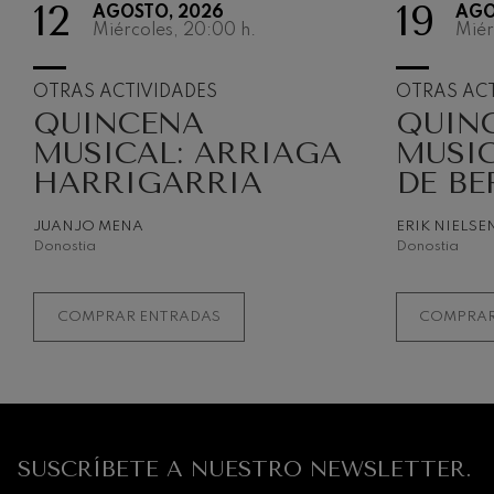
12
19
AGOSTO, 2026
AGO
Miércoles, 20:00
h.
Miér
OTRAS ACTIVIDADES
OTRAS ACT
QUINCENA
QUIN
MUSICAL: ARRIAGA
MUSIC
HARRIGARRIA
DE BE
JUANJO MENA
ERIK NIELSE
Donostia
Donostia
COMPRAR ENTRADAS
COMPRAR
SUSCRÍBETE A NUESTRO NEWSLETTER.