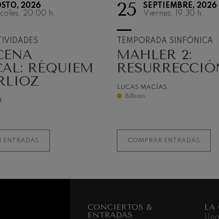
25
STO, 2026
SEPTIEMBRE, 2026
MATINÉE
coles, 20:00
h.
Viernes, 19:30
h.
MIRAMO
IVIDADES
TEMPORADA SINFÓNICA
CENA
MAHLER 2:
Las Matinées de
alcanzan su 35ª
AL: RÉQUIEM
RESURRECCIÓ
consolidando un 
RLIOZ
y singular para di
LUCAS MACÍAS
música de cámara
Bilbao
N
diversidad.
MÁS INFORMA
 ENTRADAS
COMPRAR ENTRADAS
CONCIERTOS &
LA
ENTRADAS
Una