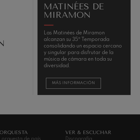
S DE
OTRAS
N
ACTIVIDADES
 Miramon
La Orquesta como activo cultural-
 Temporada
musical
N
espacio cercano
sfrutar de la
 en toda su
CIÓN
MÁS INFORMACIÓN
 ORQUESTA
VER & ESCUCHAR
 orquesta de país
Discografía