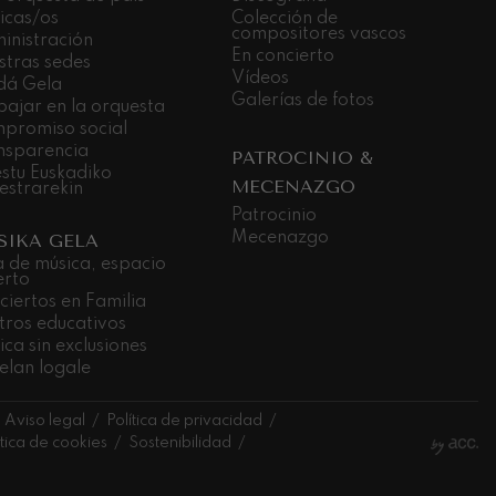
icas/os
Colección de
compositores vascos
inistración
En concierto
stras sedes
Vídeos
dá Gela
Galerías de fotos
bajar en la orquesta
promiso social
nsparencia
PATROCINIO &
stu Euskadiko
MECENAZGO
estrarekin
Patrocinio
Mecenazgo
SIKA GELA
a de música, espacio
erto
ciertos en Familia
tros educativos
ca sin exclusiones
elan logale
Aviso legal
Política de privacidad
ítica de cookies
Sostenibilidad