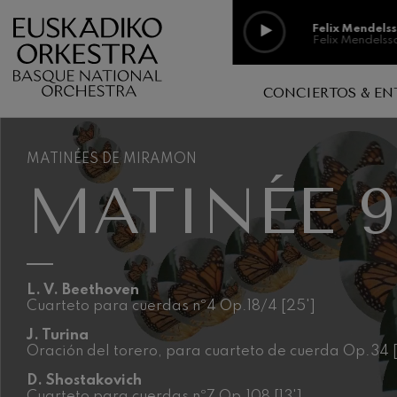
Pasar al contenido principal
Felix Mendels
Felix Mendelss
Felix Mendels
CONCIERTOS & EN
Felix Mendelss
Aula de música, espacio abiert
Discografía
Richard Strau
Richard Straus
MATINÉES DE MIRAMON
Conciertos en Familia
Colección d
MATINÉE 
Centros educativos
Johann Sebast
En conciert
Johann Sebast
Música sin exclusiones
Vídeos
O. Respighi: P
Logelan logale
Galerías de
O. Respighi
L. V. Beethoven
Cuarteto para cuerdas nº4 Op.18/4 [25']
O. Respighi: 
O. Respighi
J. Turina
Oración del torero, para cuarteto de cuerda Op.34 [
R. Schumann: 
D. Shostakovich
R. Schumann
Cuarteto para cuerdas nº7 Op.108 [13']