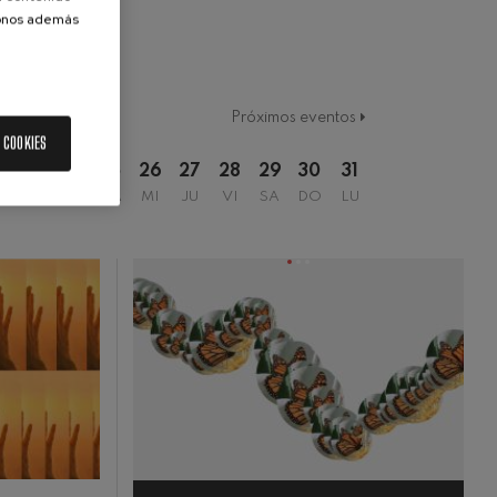
donos además
Próximos eventos
 COOKIES
2
23
24
25
26
27
28
29
30
31
DO
LU
MA
MI
JU
VI
SA
DO
LU