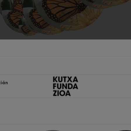
iaciones sinfónicas
fonía nº4
 Los esclavos felices. Obertura
 Sinfonía nº83
tián
ells
Casals
: Sinfonía nº4
t: Canción nocturna en el