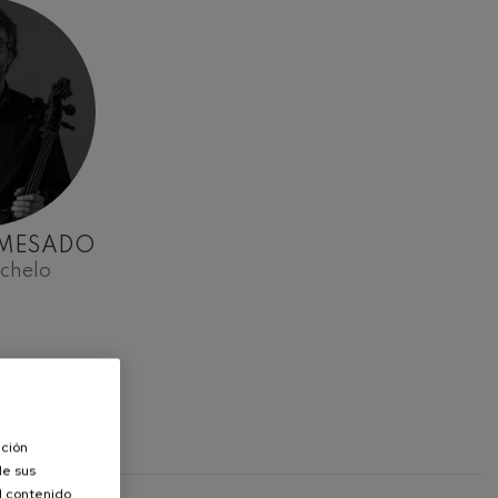
 MESADO
chelo
ación
de sus
el contenido