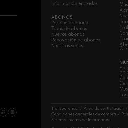
Información entradas
Mús
Adm
Nue
ABONOS
Jor
Por qué abonarse
Tra
Tipos de abonos
Com
Nuevos abonos
Tra
Renovación de abonos
Abe
Nuestras sedes
Ork
MU
Aul
abi
Con
Cen
Músi
Log
Transparencia
Área de contratación
Condiciones generales de compra
Pol
Sistema Interno de Información