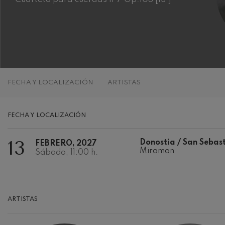
C. Franck: Var
C. Franck
J. Brahms: Sin
J. Brahms
J. C. Arriaga:
FECHA Y LOCALIZACIÓN
ARTISTAS
J. C. Arriaga
Joseph Haydn:
FECHA Y LOCALIZACIÓN
Joseph Haydn
13
Donostia / San Sebas
FEBRERO, 2027
El cant dels oc
Miramon
Popular / Pau 
Sábado, 11:00 h.
Franz Schmidt
Franz Schmidt
ARTISTAS
Franz Schuber
bosque
Franz Schubert