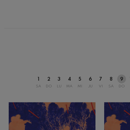
12
AGOSTO, 
MIÉRCOLES
H.
1
2
3
4
5
6
7
8
9
SA
DO
LU
MA
MI
JU
VI
SA
DO