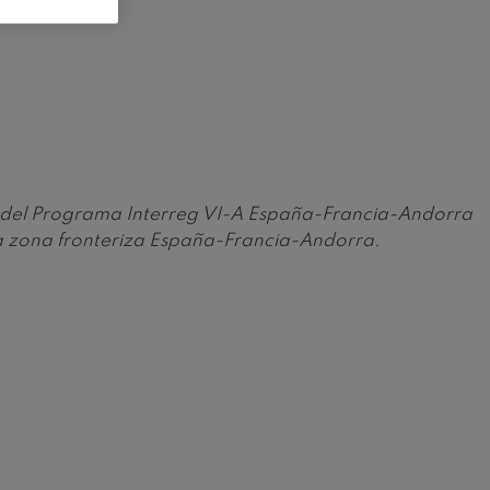
vés del Programa Interreg VI-A España-Francia-Andorra
la zona fronteriza España-Francia-Andorra.