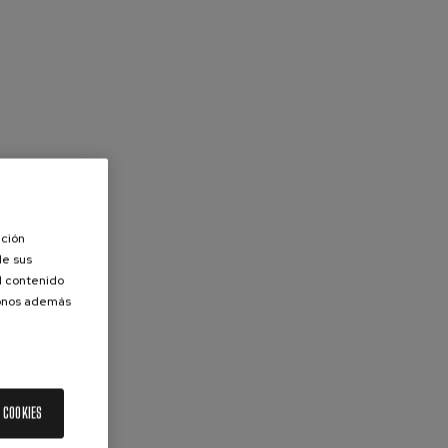
ación
de sus
el contenido
donos además
 COOKIES