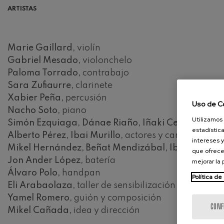
ARTISTAS
Marie Gaillard,
violín
Gabriel Mesado,
violonchelo
Paloma Torrado,
contrabajo
Sara Zufiaurre,
clarinete
Xabier Peña,
percusión
Uso de C
Nacho Soto,
piano
Utilizamos 
Simón Ezquiaga,
Dánae Riaño,
Iñaki Cepas,
canto
estadística
Alberto Pérez,
Ibai Murillo,
actores y cantantes
intereses y
Mikel Hernández, Beñat Mendizábal, Ibai Mendizá
que ofrece
Jon Ander López,
batería
mejorar la
Álvaro Polo,
handpan
Política de
Eli Arabaolaza,
taller de sensibilización
Yamel Romero,
guión y composición
CONF
Mikel Cañada,
idea y dirección