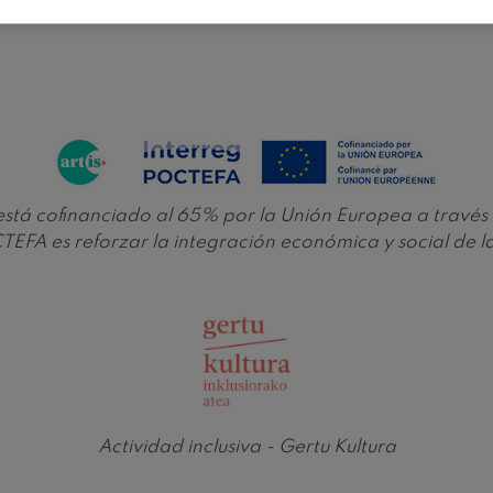
e está cofinanciado al 65% por la Unión Europea a tra
EFA es reforzar la integración económica y social de 
Actividad inclusiva - Gertu Kultura