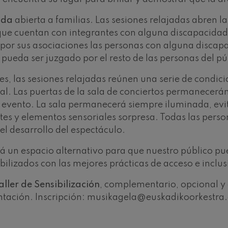
nn
ada
abierta a familias. Las sesiones relajadas abren l
 Pelléas et Mélisande
s que cuentan con integrantes con alguna discapacida
por sus asociaciones las personas con alguna discapac
ueda ser juzgado por el resto de las personas del pú
: Sinfonía nº9, 'La grande'
es, las sesiones relajadas reúnen una serie de condic
ual. Las puertas de la sala de conciertos permanecerán
deus Mozart: Concierto para
el evento. La sala permanecerá siempre iluminada, evi
deus Mozart
rtes y elementos sensoriales sorpresa. Todas las per
l desarrollo del espectáculo.
 será un espacio alternativo para que nuestro público 
ibilizados con las mejores prácticas de acceso e inclus
aller de Sensibilización
, complementario, opcional y 
entación. Inscripción: musikagela@euskadikoorkestra