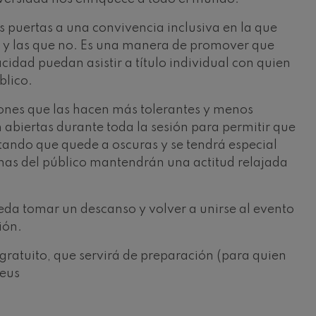
as puertas a una convivencia inclusiva en la que
d y las que no. Es una manera de promover que
idad puedan asistir a título individual con quien
blico.
iones que las hacen más tolerantes y menos
 abiertas durante toda la sesión para permitir que
tando que quede a oscuras y se tendrá especial
sonas del público mantendrán una actitud relajada
pueda tomar un descanso y volver a unirse al evento
ión.
gratuito, que servirá de preparación (para quien
.eus