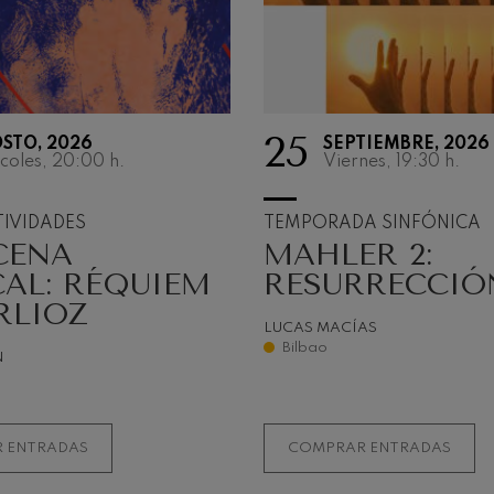
25
STO, 2026
SEPTIEMBRE, 2026
MATINÉES 
coles, 20:00
h.
Viernes, 19:30
h.
MIRAMON
IVIDADES
TEMPORADA SINFÓNICA
CENA
MAHLER 2:
Las Matinées de Mi
alcanzan su 35ª Te
AL: RÉQUIEM
RESURRECCIÓ
consolidando un esp
RLIOZ
y singular para disfru
LUCAS MACÍAS
música de cámara en
Bilbao
N
diversidad.
MÁS INFORMACIÓ
 ENTRADAS
COMPRAR ENTRADAS