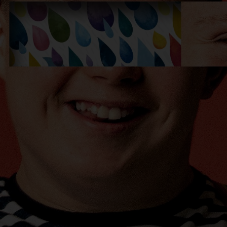
iaciones sinfónicas
fonía nº4
 Los esclavos felices. Obertura
 Sinfonía nº83
ells
Casals
: Sinfonía nº4
t: Canción nocturna en el