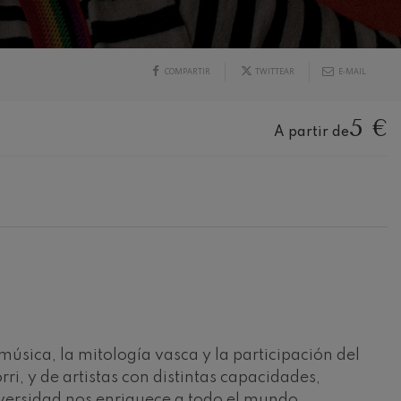
COMPARTIR
TWITTEAR
E-MAIL
5 €
A partir de
música, la mitología vasca y la participación del
i, y de artistas con distintas capacidades,
iversidad nos enriquece a todo el mundo.