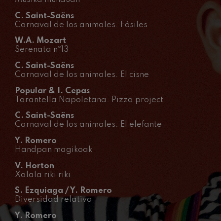
C. Saint-Saëns
C. Franck: Var
C. Franck
Carnaval de los animales. Fósiles
W.A. Mozart
J. Brahms: Sin
Serenata nº13
J. Brahms
C. Saint-Saëns
Carnaval de los animales. El cisne
J. C. Arriaga:
J. C. Arriaga
Popular & I. Cepas
Tarantella Napoletana. Pizza project
Joseph Haydn:
C. Saint-Saëns
Joseph Haydn
Carnaval de los animales. El elefante
Y. Romero
El cant dels oc
Handpan magikoak
Popular / Pau 
V. Horton
Franz Schmidt
Xalala riki riki
Franz Schmidt
S. Ezquiaga / Y. Romero
Diversidad relativa
Franz Schuber
bosque
Y. Romero
Franz Schubert