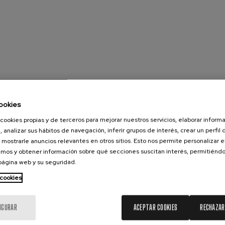
ookies
cookies propias y de terceros para mejorar nuestros servicios, elaborar inform
, analizar sus hábitos de navegación, inferir grupos de interés, crear un perfil 
 mostrarle anuncios relevantes en otros sitios. Esto nos permite personalizar 
bal, Xabier Solano,
baile
mos y obtener información sobre qué secciones suscitan interés, permitién
 página web y su seguridad.
 cookies
IGURAR
ACEPTAR COOKIES
RECHAZAR