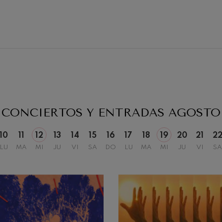
19
2026
AGOSTO, 2026
, 20:00
MIÉRCOLES, 20:00
H.
CONCIERTOS Y ENTRADAS
AGOSTO
10
11
12
13
14
15
16
17
18
19
20
21
2
LU
MA
MI
JU
VI
SA
DO
LU
MA
MI
JU
VI
SA