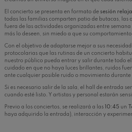
Robert Schuma
El concierto se presenta en formato de
sesión relaj
Gabriel Fauré:
todas las familias comparten patio de butacas, la
Gabriel Fauré
fuera de las actividades organizadas entre semana 
más lo deseen, sin miedo a que su comportamiento p
Franz Schubert
Franz Schubert
Con el objetivo de adaptarse mejor a sus necesidad
protocolarias que las rutinas de un concierto habit
Wolfgang Ama
clarinete
nuestro público pueda entrar y salir durante todo 
Wolfgang Ama
cuidado en que no haya luces brillantes, ruidos fue
ante cualquier posible ruido o movimiento durante e
Si es necesario salir de la sala, el hall de entrada
cuando esté listo. Y artistas y personal estarán sens
Previo a los conciertos, se realizará a las
10:45
un
T
haya adquirido la entrada), interacción y experim