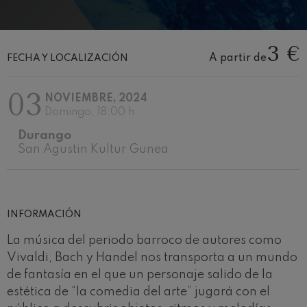
Concierto para violín nº5
Wolfgang Amadeus Mozart
Max Bruch: Kol nidrei
Max Bruch
3 €
A partir de
FECHA Y LOCALIZACIÓN
Robert Schumann: Concierto
para violín
Robert Schumann
03
NOVIEMBRE, 2024
Gabriel Fauré: Pelléas et
Mélisande
Domingo, 18:00 h.
Gabriel Fauré
Durango
Franz Schubert: Sinfonía nº9,
'La grande'
San Agustin Kultur Gunea
Franz Schubert
Wolfgang Amadeus Mozart:
Concierto para clarinete
Wolfgang Amadeus Mozart
INFORMACIÓN
La música del periodo barroco de autores como
Vivaldi, Bach y Handel nos transporta a un mundo
de fantasía en el que un personaje salido de la
estética de “la comedia del arte” jugará con el