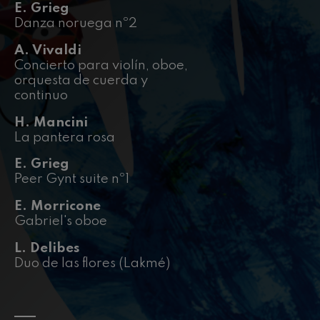
J. C. Arriaga: Los esclavos
E. Grieg
felices. Obertura
Danza noruega nº2
J. C. Arriaga
Joseph Haydn: Sinfonía nº83
A. Vivaldi
Joseph Haydn
Concierto para violín, oboe,
El cant dels ocells
orquesta de cuerda y
Popular / Pau Casals
continuo
Franz Schmidt: Sinfonía nº4
Franz Schmidt
H. Mancini
Franz Schubert: Canción
La pantera rosa
nocturna en el bosque
Franz Schubert
E. Grieg
Johannes Brahms: Sinfonía
Peer Gynt suite nº1
nº2
Johannes Brahms
E. Morricone
Antonin Dvorak: Sinfonía nº6
Gabriel's oboe
Antonin Dvorak
Johannes Brahms: Concierto
L. Delibes
para piano nº1
Johannes Brahms
Duo de las flores (Lakmé)
Ludwig van Beethoven:
Sinfonía nº2
Ludwig van Beethoven
Wolfgang Amadeus Mozart: