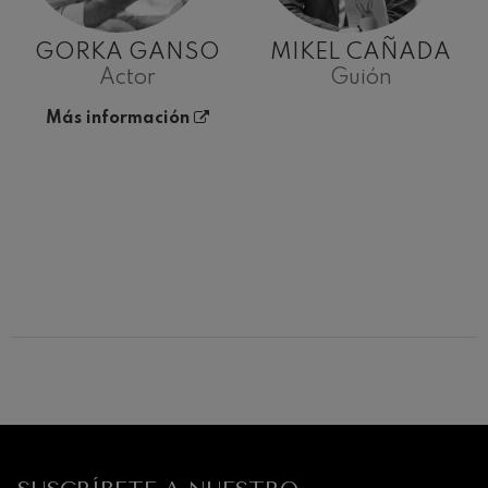
GORKA GANSO
MIKEL CAÑADA
Actor
Guión
Más información
12
19
AGOSTO, 2026
AGO
MIÉRCOLES,
MIÉR
20:00 H.
20:0
Próximos
eventos