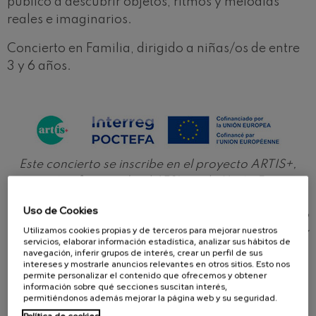
público a descubrir objetos, ritmos y melodías
reales e imaginarios.
Concierto en Familia, dirigido a niñas/os de entre
3 y 6 años.
Este concierto se inscribe en el proyecto ARTIS+,
que está cofinanciado al 65% por la Unión Europea
a través del Programa Interreg VI-A España-
Uso de Cookies
Francia-Andorra (POCTEFA 2021-2027). El objetivo
Utilizamos cookies propias y de terceros para mejorar nuestros
del POCTEFA es reforzar la integración económica y
servicios, elaborar información estadística, analizar sus hábitos de
social de la zona fronteriza España-Francia-
navegación, inferir grupos de interés, crear un perfil de sus
intereses y mostrarle anuncios relevantes en otros sitios. Esto nos
Andorra.
permite personalizar el contenido que ofrecemos y obtener
información sobre qué secciones suscitan interés,
permitiéndonos además mejorar la página web y su seguridad.