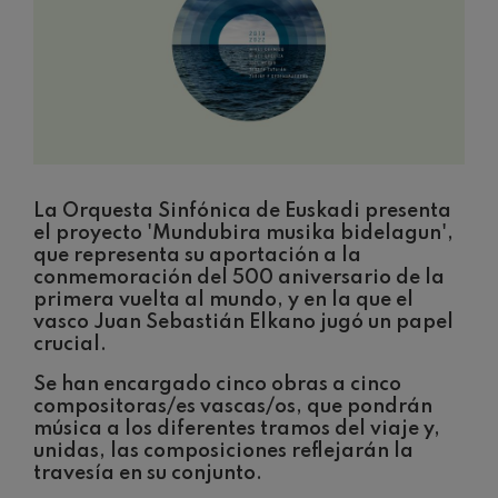
J. C. Arriaga: Los esclavos
felices. Obertura
J. C. Arriaga
Joseph Haydn: Sinfonía nº83
Joseph Haydn
El cant dels ocells
Popular / Pau Casals
Franz Schmidt: Sinfonía nº4
Franz Schmidt
Franz Schubert: Canción
La Orquesta Sinfónica de Euskadi presenta
nocturna en el bosque
el proyecto 'Mundubira musika bidelagun',
Franz Schubert
que representa su aportación a la
Johannes Brahms: Sinfonía
conmemoración del 500 aniversario de la
nº2
Johannes Brahms
primera vuelta al mundo, y en la que el
vasco Juan Sebastián Elkano jugó un papel
Antonin Dvorak: Sinfonía nº6
crucial.
Antonin Dvorak
Johannes Brahms: Concierto
Se han encargado cinco obras a cinco
para piano nº1
Johannes Brahms
compositoras/es vascas/os, que pondrán
música a los diferentes tramos del viaje y,
Ludwig van Beethoven:
Sinfonía nº2
unidas, las composiciones reflejarán la
Ludwig van Beethoven
travesía en su conjunto.
Wolfgang Amadeus Mozart: