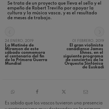
Concierto para violín nº5
Se trata de un proyecto que lleva el sello y el
Wolfgang Amadeus Mozart
empeño de Robert Treviño por apoyar la
Max Bruch: Kol nidrei
cultura y la música vasca, y es el resultado
Max Bruch
de meses de trabajo.
Robert Schumann: Concierto
para violín
Robert Schumann
‹
›
Gabriel Fauré: Pelléas et
Mélisande
24 ENERO, 2019
01 FEBRERO, 2019
Gabriel Fauré
La Matinée de 
El gran violinista 
Franz Schubert: Sinfonía nº9,
Miramon de este 
canadiense James 
'La grande'
sábado conmemora 
Ehnes, en el 
Franz Schubert
el centenario del fin 
siguiente programa 
de la Primera Guerra 
de conciertos de la 
Wolfgang Amadeus Mozart:
Mundial
Orquesta Sinfónica 
Concierto para clarinete
de Euskadi
Wolfgang Amadeus Mozart
Es sabido que los vascos tuvieron una presencia