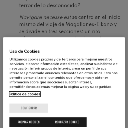
terror de lo desconocido?
Navigare necesse est
se centra en el inicio
mismo del viaje de Magallanes-Elkano y
se divide en tres secciones: un rito
religioso, como era costumbre antes de
embarcar por largos periodos,
Uso de Cookies
protagonizado por el coro; una recreación
Utilizamos cookies propias y de terceros para mejorar nuestros
imaginada del paisaje sonoro del puerto
servicios, elaborar información estadística, analizar sus hábitos de
de Sanlúcar de Barrameda, desde donde
navegación, inferir grupos de interés, crear un perfil de sus
intereses y mostrarle anuncios relevantes en otros sitios. Esto nos
las naos de Magallanes se internaron en el
permite personalizar el contenido que ofrecemos y obtener
océano Atlántico; y los primeros minutos
información sobre qué secciones suscitan interés,
permitiéndonos además mejorar la página web y su seguridad.
de navegación en el mar, rumbo a una de
Política de cookies
las aventuras más imponentes de la
historia de la humanidad.”
CONFIGURAR
Mikel Chamizo estudió composición en
Musikene con Ramon Lazkano, Gabriel Erkoreka
ACEPTAR COOKIES
RECHAZAR COOKIES