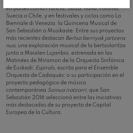
y Stefano Scarani. Su música se ha interpretado
en países como Francia, Suiza, Italia, Polonia,
Suecia o Chile, y en festivales y ciclos como La
Biennale di Venezia, la Quincena Musical de
San Sebastián o Musikaste. Entre sus proyectos
más recientes destacan
Bertso berriyak jartzera
nua
, una exploración musical de la bertsolaritza
junto a Maialen Lujanbio, estrenada en las
Matinées de Miramon de la Orquesta Sinfónica
de Euskadi;
Espirals
, escrita para el Ensemble
Orquesta de Cadaqués; o su participación en el
proyecto pedagógico de música
contemporánea
Soinua iratzarri
, que San
Sebastián 2016 seleccionó entre las iniciativas
más destacadas de su proyecto de Capital
Europea de la Cultura.