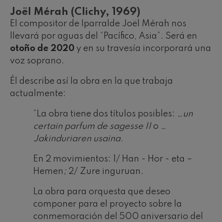
Joël Mérah (Clichy, 1969)
El compositor de Iparralde Joël Mérah nos
llevará por aguas del “Pacífico, Asia”. Será en
otoño de 2020
y en su travesía incorporará una
voz soprano.
Él describe así la obra en la que trabaja
actualmente:
“La obra tiene dos títulos posibles:
…un
certain parfum de sagesse II
o
…
Jakinduriaren usaina
.
En 2 movimientos: 1/ Han - Hor - eta –
Hemen
;
2/ Zure inguruan.
La obra para orquesta que deseo
componer para el proyecto sobre la
conmemoración del 500 aniversario del