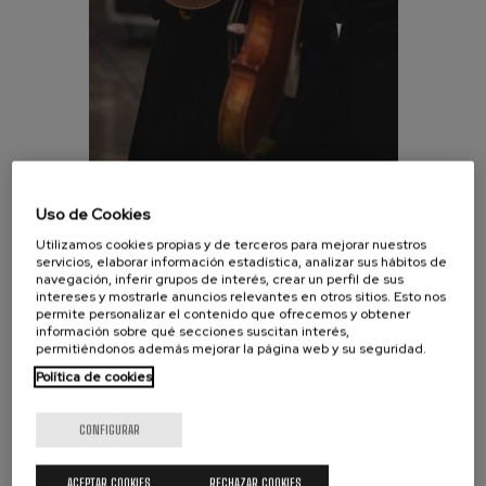
J. C. Arriaga: Los esclavos
felices. Obertura
J. C. Arriaga
Joseph Haydn: Sinfonía nº83
Joseph Haydn
El cant dels ocells
Popular / Pau Casals
Franz Schmidt: Sinfonía nº4
Franz Schmidt
INFORMACIÓN
Franz Schubert: Canción
Uso de Cookies
nocturna en el bosque
Franz Schubert
BASES
Utilizamos cookies propias y de terceros para mejorar nuestros
Johannes Brahms: Sinfonía
servicios, elaborar información estadística, analizar sus hábitos de
nº2
navegación, inferir grupos de interés, crear un perfil de sus
Johannes Brahms
intereses y mostrarle anuncios relevantes en otros sitios. Esto nos
INSCRIPCIÓN
permite personalizar el contenido que ofrecemos y obtener
Antonin Dvorak: Sinfonía nº6
información sobre qué secciones suscitan interés,
Antonin Dvorak
INSCRIPCIÓN
permitiéndonos además mejorar la página web y su seguridad.
Johannes Brahms: Concierto
Política de cookies
para piano nº1
Johannes Brahms
Ludwig van Beethoven:
CONFIGURAR
Sinfonía nº2
‹
›
Ludwig van Beethoven
Wolfgang Amadeus Mozart:
ACEPTAR COOKIES
RECHAZAR COOKIES