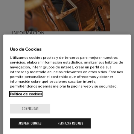
J. C. Arriaga: Los esclavos
felices. Obertura
J. C. Arriaga
Joseph Haydn: Sinfonía nº83
Joseph Haydn
El cant dels ocells
INFORMACIÓN
Popular / Pau Casals
Franz Schmidt: Sinfonía nº4
BASES
Franz Schmidt
Uso de Cookies
Franz Schubert: Canción
Utilizamos cookies propias y de terceros para mejorar nuestros
nocturna en el bosque
INSCRIPCIÓN
servicios, elaborar información estadística, analizar sus hábitos de
Franz Schubert
navegación, inferir grupos de interés, crear un perfil de sus
intereses y mostrarle anuncios relevantes en otros sitios. Esto nos
Johannes Brahms: Sinfonía
INSCRIPCIÓN
nº2
permite personalizar el contenido que ofrecemos y obtener
Johannes Brahms
información sobre qué secciones suscitan interés,
permitiéndonos además mejorar la página web y su seguridad.
Antonin Dvorak: Sinfonía nº6
Antonin Dvorak
Política de cookies
Johannes Brahms: Concierto
‹
para piano nº1
›
CONFIGURAR
Johannes Brahms
Ludwig van Beethoven:
COLABORADORES
COLABORADORES
Sinfonía nº2
ACEPTAR COOKIES
RECHAZAR COOKIES
Audición para 
Vídeo audición para 
Ludwig van Beethoven
selección de 
selección de 
colaboradoras/es de 
colaboradoras/es de 
Wolfgang Amadeus Mozart: