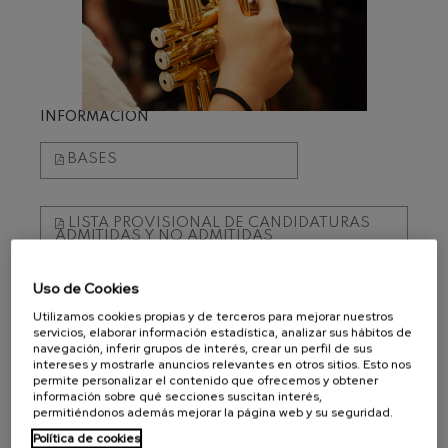
J. C. Arriaga: Los esclavos
felices. Obertura
J. C. Arriaga
Joseph Haydn: Sinfonía nº83
Joseph Haydn
El cant dels ocells
INFORMACIÓN
Popular / Pau Casals
Franz Schmidt: Sinfonía nº4
BASES
Franz Schmidt
Franz Schubert: Canción
nocturna en el bosque
Franz Schubert
LISTA PROVISIONAL DE CANDIDATURAS
ADMITIDAS Y NO ADMITIDAS
Johannes Brahms: Sinfonía
nº2
Johannes Brahms
Uso de Cookies
Antonin Dvorak: Sinfonía nº6
LISTA DEFINITIVA DE CANDIDATURAS
Antonin Dvorak
ADMITIDAS Y NO ADMITIDAS
Utilizamos cookies propias y de terceros para mejorar nuestros
servicios, elaborar información estadística, analizar sus hábitos de
Johannes Brahms: Concierto
para piano nº1
navegación, inferir grupos de interés, crear un perfil de sus
Johannes Brahms
intereses y mostrarle anuncios relevantes en otros sitios. Esto nos
LISTA DEFINITIVA DE CANDIDATURAS
permite personalizar el contenido que ofrecemos y obtener
ADMITIDAS AUDICIÓN PRESENCIAL
Ludwig van Beethoven:
información sobre qué secciones suscitan interés,
Sinfonía nº2
01/10/2026
permitiéndonos además mejorar la página web y su seguridad.
Ludwig van Beethoven
Política de cookies
Wolfgang Amadeus Mozart: