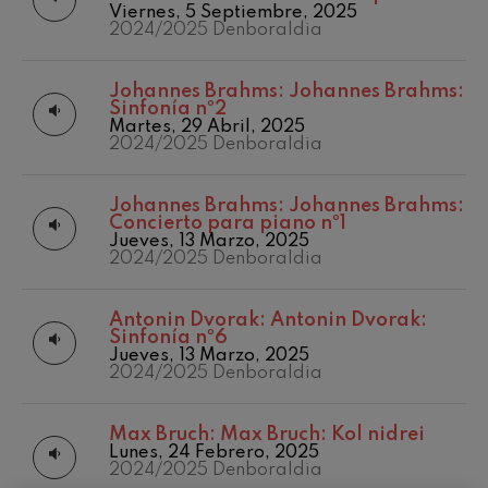
Matineés
2020/2021
J. C. Arriaga: Los esclavos
Viernes, 5 Septiembre, 2025
felices. Obertura
Denboraldia
Otras actividades
2024/2025 Denboraldia
J. C. Arriaga
2021/2022
Temporada de
Denboraldia
Joseph Haydn: Sinfonía nº83
abono
Joseph Haydn
2022/2023
Johannes Brahms:
Johannes Brahms:
Denboraldia
Sinfonía nº2
El cant dels ocells
Martes, 29 Abril, 2025
Popular / Pau Casals
2023/2024
2024/2025 Denboraldia
Denboraldia
Franz Schmidt: Sinfonía nº4
Franz Schmidt
2025/2026
Denboraldia
Franz Schubert: Canción
Johannes Brahms:
Johannes Brahms:
nocturna en el bosque
Temporada
Concierto para piano nº1
Franz Schubert
2015/2016
Jueves, 13 Marzo, 2025
2024/2025 Denboraldia
Johannes Brahms: Sinfonía
Temporada
nº2
2016/2017
Johannes Brahms
Temporada
Antonin Dvorak:
Antonin Dvorak:
Antonin Dvorak: Sinfonía nº6
2017/2018
Sinfonía nº6
Antonin Dvorak
Temporada
Jueves, 13 Marzo, 2025
Johannes Brahms: Concierto
2018/2019
2024/2025 Denboraldia
para piano nº1
Temporada 2019-
Johannes Brahms
2020
Ludwig van Beethoven:
Max Bruch:
Max Bruch: Kol nidrei
Sinfonía nº2
Temporada
Lunes, 24 Febrero, 2025
Ludwig van Beethoven
2019/2020
2024/2025 Denboraldia
Temporada
Wolfgang Amadeus Mozart: