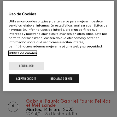
Concierto para violín nº5
2020-2021
Wolfgang Amadeus Mozart
Temporada
Wolfgang Amadeus Mozart:
Max Bruch: Kol nidrei
2020/2021
Uso de Cookies
Wolfgang Amadeus Mozart:
Max Bruch
Concierto para violín nº5
Temporada
Utilizamos cookies propias y de terceros para mejorar nuestros
Lunes, 24 Febrero, 2025
2021/2022
Robert Schumann: Concierto
servicios, elaborar información estadística, analizar sus hábitos de
para violín
2024/2025 Denboraldia
navegación, inferir grupos de interés, crear un perfil de sus
Temporada
Robert Schumann
intereses y mostrarle anuncios relevantes en otros sitios. Esto nos
2022/2023
permite personalizar el contenido que ofrecemos y obtener
Gabriel Fauré: Pelléas et
Temporada
Mélisande
Ludwig van Beethoven:
Ludwig van
información sobre qué secciones suscitan interés,
2023/2024
Gabriel Fauré
Beethoven: Sinfonía nº2
permitiéndonos además mejorar la página web y su seguridad.
Temporada abono
Lunes, 24 Febrero, 2025
Franz Schubert: Sinfonía nº9,
Política de cookies
2019-2020
2024/2025 Denboraldia
'La grande'
Franz Schubert
Temporada de
abono
CONFIGURAR
Wolfgang Amadeus Mozart:
Concierto para clarinete
Wolfgang Amadeus Mozart:
2020/2021
Wolfgang Amadeus Mozart
Wolfgang Amadeus Mozart: La
flauta mágica. Obertura
ACEPTAR COOKIES
RECHAZAR COOKIES
Lunes, 24 Febrero, 2025
2024/2025 Denboraldia
Gabriel Fauré:
Gabriel Fauré: Pelléas
et Mélisande
Martes, 14 Enero, 2025
2024/2025 Denboraldia