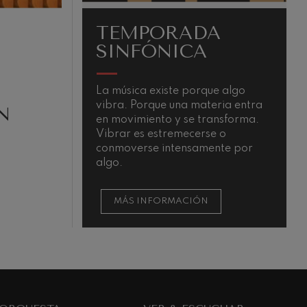
TEMPORADA
SINFÓNICA
La música existe porque algo
L
vibra. Porque una materia entra
a
N
en movimiento y se transforma.
c
Vibrar es estremecerse o
y
conmoverse intensamente por
m
algo.
d
MÁS INFORMACIÓN