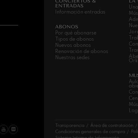
CONCIERTOS &
LA
ENTRADAS
Una
Información entradas
Mús
Adm
Nue
ABONOS
Jor
Por qué abonarse
Tra
Tipos de abonos
Com
Nuevos abonos
Tra
Renovación de abonos
Abe
Nuestras sedes
Ork
MU
Aul
abi
Con
Cen
Músi
Log
Transparencia
Área de contratación
Condiciones generales de compra
Pol
Sistema Interno de Información