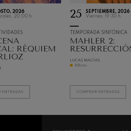
nn
25
STO, 2026
SEPTIEMBRE, 2026
coles, 20:00
h.
Viernes, 19:30
h.
 Pelléas et Mélisande
IVIDADES
TEMPORADA SINFÓNICA
: Sinfonía nº9, 'La grande'
CENA
MAHLER 2:
AL: RÉQUIEM
RESURRECCIÓ
deus Mozart: Concierto para
RLIOZ
LUCAS MACÍAS
deus Mozart
Bilbao
N
 ENTRADAS
COMPRAR ENTRADAS