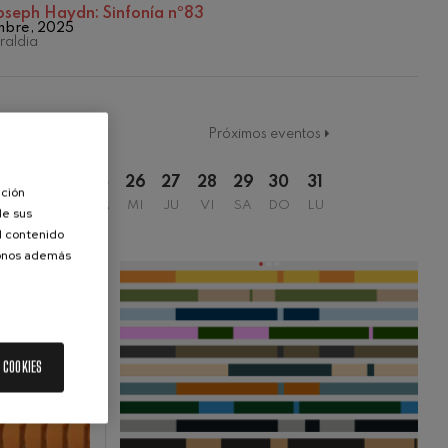
oseph Haydn: Sinfonía nº83
embre, 2025
aldia
Próximos eventos
2
23
24
25
26
27
28
29
30
31
ación
DO
LU
MA
MI
JU
VI
SA
DO
LU
de sus
el contenido
donos además
 COOKIES