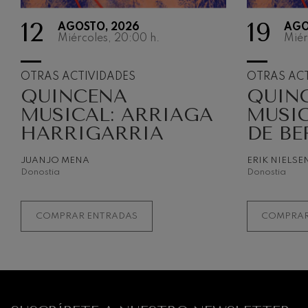
Robert Schuma
12
19
AGOSTO, 2026
AGO
Miércoles, 20:00
h.
Miér
Gabriel Fauré:
Gabriel Fauré
OTRAS ACTIVIDADES
OTRAS ACT
Franz Schubert
QUINCENA
QUIN
Franz Schubert
MUSICAL: ARRIAGA
MUSIC
Wolfgang Ama
HARRIGARRIA
DE BE
clarinete
Wolfgang Ama
JUANJO MENA
ERIK NIELSE
Donostia
Donostia
COMPRAR ENTRADAS
COMPRAR