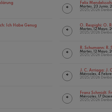
Otras actividades
klärung
Felix Mendelssoh
Martes, 23 Junio, 
Temporada de abono
iaciones sinfónicas
2025/2026 Denbor
fonía nº4
ch: Ich Habe Genug
O. Respighi:
O. R
Martes, 12 Mayo, 
2025/2026 Denbor
 Los esclavos felices. Obertura
R. Schumann:
R. 
Martes, 12 Mayo, 
2025/2026 Denbor
 Sinfonía nº83
J. C. Arriaga:
J. 
ells
Miércoles, 4 Febr
Casals
2025/2026 Denbor
: Sinfonía nº4
Franz Schmidt:
F
Miércoles, 17 Dici
19
2026
AGOSTO, 2026
2025/2026 Denbor
, 20:00
MIÉRCOLES, 20:00
t: Canción nocturna en el
H.