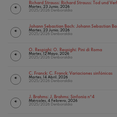
Richard Strauss:
Richard Strauss: Tod und Ver
Martes, 23 Junio, 2026
C. Franck: Var
2025/2026 Denboraldia
C. Franck
J. Brahms: Sin
Johann Sebastian Bach:
Johann Sebastian Ba
J. Brahms
Martes, 23 Junio, 2026
2025/2026 Denboraldia
J. C. Arriaga:
J. C. Arriaga
O. Respighi:
O. Respighi: Pini di Roma
Martes, 12 Mayo, 2026
2025/2026 Denboraldia
Joseph Haydn:
Joseph Haydn
C. Franck:
C. Franck: Variaciones sinfónicas
El cant dels oc
Martes, 14 Abril, 2026
Popular / Pau 
2025/2026 Denboraldia
Franz Schmidt
Franz Schmidt
J. Brahms:
J. Brahms: Sinfonía nº4
Miércoles, 4 Febrero, 2026
12
AGOSTO, 
2025/2026 Denboraldia
MIÉRCOLES
Franz Schuber
H.
bosque
Franz Schubert