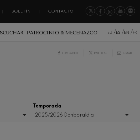
BOLETÍN
CONTACTO
ESCUCHAR
PATROCINIO & MECENAZGO
EU
ES
EN
FR
COMPARTIR
TWITTEAR
E-MAIL
Temporada
2025/2026 Denboraldia
- Cualquiera -
2017-2018
2020/2021 Denboraldia