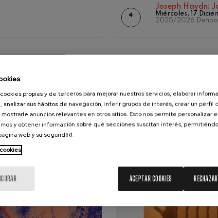
Joseph Haydn:
J
Miércoles, 17 Dici
2025/2026 Denbor
ms: Sinfonía nº2
ms
k: Sinfonía nº6
k
CONCIERTOS Y ENTRADAS
AGOSTO
ookies
ms: Concierto para piano nº1
10
11
12
13
14
15
16
17
18
19
20
21
2
ms
cookies propias y de terceros para mejorar nuestros servicios, elaborar inform
LU
MA
MI
JU
VI
SA
DO
LU
MA
MI
JU
VI
SA
, analizar sus hábitos de navegación, inferir grupos de interés, crear un perfil 
 mostrarle anuncios relevantes en otros sitios. Esto nos permite personalizar 
ethoven: Sinfonía nº2
ethoven
mos y obtener información sobre qué secciones suscitan interés, permitién
 página web y su seguridad.
deus Mozart: Concierto para
 cookies
deus Mozart
IGURAR
ACEPTAR COOKIES
RECHAZAR
 nidrei
nn: Concierto para violín