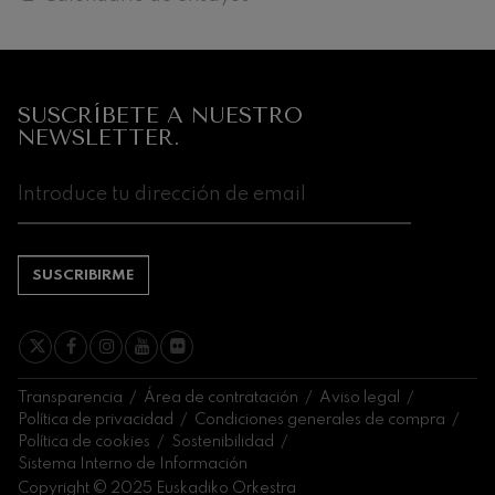
Próximos
eventos
CONCIERTOS
SUSCRÍBETE A NUESTRO
Y
NEWSLETTER.
ENTRADAS
AGOSTO
1
2
3
4
5
6
7
8
9
10
11
12
13
14
1
SA
DO
LU
MA
MI
JU
VI
SA
DO
LU
MA
MI
JU
VI
S
SUSCRIBIRME
Transparencia
Área de contratación
Aviso legal
Política de privacidad
Condiciones generales de compra
Política de cookies
Sostenibilidad
Sistema Interno de Información
Copyright © 2025 Euskadiko Orkestra