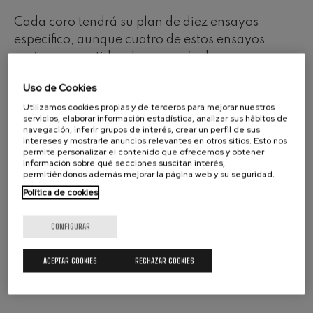
Cada coro tendrá su plan de diez ensayos
específico, aunque cuatro de estos ensayos
serán compartidos. La mayoría de ensayos se
realizarán en Miramon, desde el 16 de
Uso de Cookies
septiembre hasta el 20 de noviembre, aunque el
Utilizamos cookies propias y de terceros para mejorar nuestros
segundo, tercer y cuarto ensayos se repetirán en
servicios, elaborar información estadística, analizar sus hábitos de
el Conservatorio Juan Crisóstomo de Arriaga de
navegación, inferir grupos de interés, crear un perfil de sus
intereses y mostrarle anuncios relevantes en otros sitios. Esto nos
Bilbao para facilitar el acceso a las personas
permite personalizar el contenido que ofrecemos y obtener
procedentes de Bizkaia y Araba. El calendario
información sobre qué secciones suscitan interés,
permitiéndonos además mejorar la página web y su seguridad.
de ensayos completo se puede consultar
aquí
.
Política de cookies
Con antelación al primer ensayo, se pondrán a
disposición de las personas participantes la
CONFIGURAR
partitura de voz y piano y las grabaciones de las
voces.
ACEPTAR COOKIES
RECHAZAR COOKIES