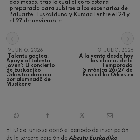
dos meses, tras lo cual el coro estará
Concierto para violín nº5
Wolfgang Amadeus Mozart
preparado para subirse a los escenarios de
Baluarte, Euskalduna y Kursaal entre el 24 y
Max Bruch: Kol nidrei
el 27 de noviembre.
Max Bruch
Robert Schumann: Concierto
para violín
‹
›
Robert Schumann
Gabriel Fauré: Pelléas et
Mélisande
19 JUNIO, 2026
01 JULIO, 2026
Gabriel Fauré
‘Talentu gaztea. 
A la venta desde hoy 
Apoyo al talento 
los abonos de la 
Franz Schubert: Sinfonía nº9,
joven’: El concierto 
Temporada 
'La grande'
de Euskadiko 
Sinfónica 26/27 de 
Franz Schubert
Orkestra dirigido 
Euskadiko Orkestra
por alumnado de 
Wolfgang Amadeus Mozart:
Concierto para clarinete
Musikene
Wolfgang Amadeus Mozart
El 10 de junio se abrió el periodo de inscripción
de la tercera edición de
Abestu Euskadiko