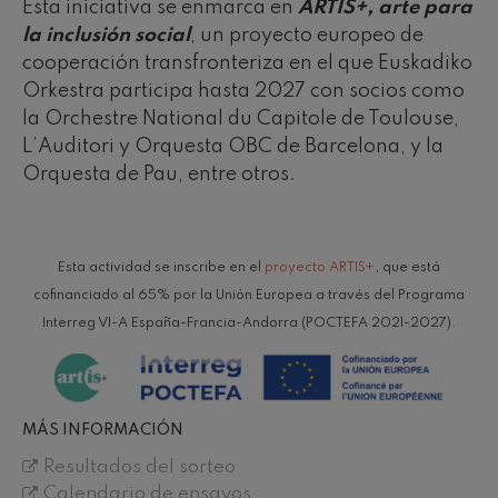
Esta iniciativa se enmarca en
ARTIS+, arte para
la inclusión social
, un proyecto europeo de
cooperación transfronteriza en el que Euskadiko
Orkestra participa hasta 2027 con socios como
la Orchestre National du Capitole de Toulouse,
L’Auditori y Orquesta OBC de Barcelona, y la
Orquesta de Pau, entre otros.
Esta actividad se inscribe en el
proyecto ARTIS+
, que está
cofinanciado al 65% por la Unión Europea a través del Programa
Interreg VI-A España-Francia-Andorra (POCTEFA 2021-2027).
MÁS INFORMACIÓN
12
19
AGOSTO, 2026
AGO
MIÉRCOLES,
MIÉR
Resultados del sorteo
20:00 H.
20:0
Calendario de ensayos