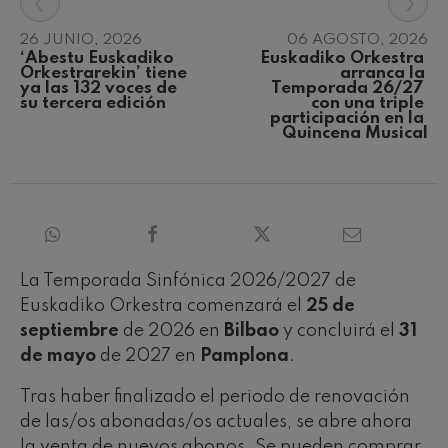
‹
›
Concierto para violín nº5
Wolfgang Amadeus Mozart
26 JUNIO, 2026
06 AGOSTO, 2026
Max Bruch: Kol nidrei
‘Abestu Euskadiko 
Euskadiko Orkestra 
Max Bruch
Orkestrarekin’ tiene 
arranca la 
ya las 132 voces de 
Temporada 26/27 
Robert Schumann: Concierto
su tercera edición
con una triple 
para violín
participación en la 
Robert Schumann
Quincena Musical
Gabriel Fauré: Pelléas et
Mélisande
Gabriel Fauré
Franz Schubert: Sinfonía nº9,
'La grande'
Franz Schubert
Wolfgang Amadeus Mozart:
Concierto para clarinete
La Temporada Sinfónica 2026/2027 de
Wolfgang Amadeus Mozart
Euskadiko Orkestra comenzará el
25 de
septiembre
de 2026 en
Bilbao
y concluirá el
31
de mayo
de 2027 en
Pamplona
.
Tras haber finalizado el periodo de renovación
de las/os abonadas/os actuales, se abre ahora
la venta de nuevos abonos. Se pueden comprar