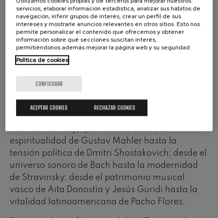
Utilizamos cookies propias y de terceros para mejorar nuestros
servicios, elaborar información estadística, analizar sus hábitos de
navegación, inferir grupos de interés, crear un perfil de sus
intereses y mostrarle anuncios relevantes en otros sitios. Esto nos
permite personalizar el contenido que ofrecemos y obtener
información sobre qué secciones suscitan interés,
Una Temporada para vibrar
permitiéndonos además mejorar la página web y su seguridad.
Política de cookies
La nueva Temporada propone un recorrido por
CONFIGURAR
los grandes interrogantes de la condición
humana: la vida y la muerte, el destino, la
ACEPTAR COOKIES
RECHAZAR COOKIES
esperanza, la memoria, la identidad o la
libertad. Un viaje que transita desde la
espiritualidad de Gustav Mahler hasta la
tensión política de Dmitri Shostakovich; desde el
universo sonoro de Bach hasta la modernidad
de Stravinsky; desde el patrimonio musical
vasco de Aita Donostia y Jesús Guridi hasta la
vitalidad latinoamericana de Pacho Flores.