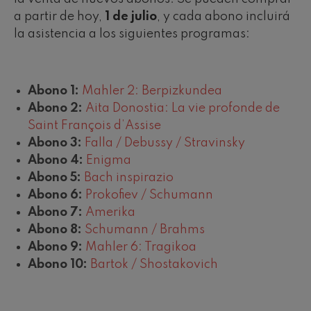
a partir de hoy,
1 de julio
, y cada abono incluirá
la asistencia a los siguientes programas:
Abono 1:
Mahler 2: Berpizkundea
Abono 2:
Aita Donostia: La vie profonde de
Saint François d’Assise
Abono 3:
Falla / Debussy / Stravinsky
Abono 4:
Enigma
Abono 5:
Bach inspirazio
Abono 6:
Prokofiev / Schumann
Abono 7:
Amerika
Abono 8:
Schumann / Brahms
Abono 9:
Mahler 6: Tragikoa
Abono 10:
Bartok / Shostakovich